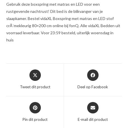
Gebruik deze boxspring met matras en LED voor een
rustgevende nachtrust! Dit bed is de blikvanger van je
slaapkamer. Bestel vidaXL Boxspring met matras en LED stof
crÃ¨mekleurig 80×200 cm online bij fonQ. Alle vidaXL Bedden uit
voorraad leverbaar. Voor 23:59 besteld, uiterlijk woensdag in
huis
Opent
Opent
in
in
een
een
Tweet dit product
Deel op Facebook
nieuw
nieuw
venster
venster
Opent
Opent
in
in
een
een
Pin dit product
E-mail dit product
nieuw
nieuw