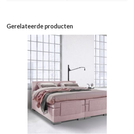
venster
venster
Gerelateerde producten