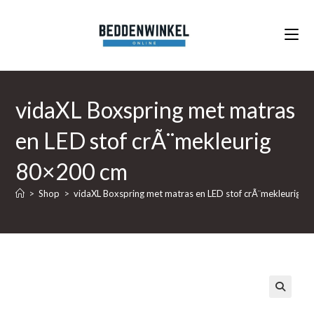
Ga
naar
inhoud
vidaXL Boxspring met matras
en LED stof crÃ¨mekleurig
80×200 cm
>
Shop
>
vidaXL Boxspring met matras en LED stof crÃ¨mekleurig 
🔍