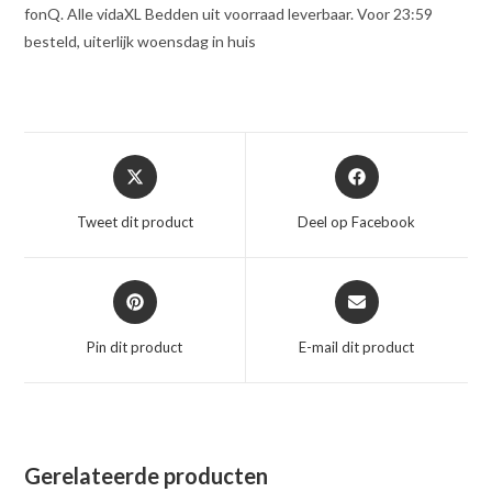
fonQ. Alle vidaXL Bedden uit voorraad leverbaar. Voor 23:59
besteld, uiterlijk woensdag in huis
Opent
Opent
in
in
een
een
Tweet dit product
Deel op Facebook
nieuw
nieuw
venster
venster
Opent
Opent
in
in
een
een
Pin dit product
E-mail dit product
nieuw
nieuw
venster
venster
Gerelateerde producten