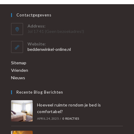
Contactgegevens
Address:
Jol 17 41 (Geen bezoekadres!)
Website:
beddenwinkel-online.nl
Sitemap
Vrienden
Nieuws
Recente Blog Berichten
Hoeveel ruimte rondom je bed is
comfortabel?
APRIL 24, 2025
/
0 REACTIES