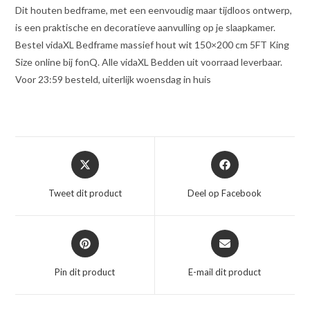
Dit houten bedframe, met een eenvoudig maar tijdloos ontwerp,
is een praktische en decoratieve aanvulling op je slaapkamer.
Bestel vidaXL Bedframe massief hout wit 150×200 cm 5FT King
Size online bij fonQ. Alle vidaXL Bedden uit voorraad leverbaar.
Voor 23:59 besteld, uiterlijk woensdag in huis
Opent
Opent
in
in
een
een
Tweet dit product
Deel op Facebook
nieuw
nieuw
venster
venster
Opent
Opent
in
in
een
een
Pin dit product
E-mail dit product
nieuw
nieuw
venster
venster