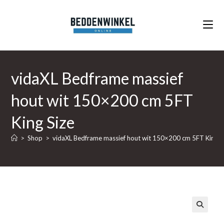
Ga
naar
inhoud
vidaXL Bedframe massief
hout wit 150×200 cm 5FT
King Size
>
Shop
>
vidaXL Bedframe massief hout wit 150×200 cm 5FT King S
🔍