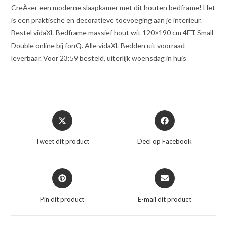
CreÃ«er een moderne slaapkamer met dit houten bedframe! Het
is een praktische en decoratieve toevoeging aan je interieur.
Bestel vidaXL Bedframe massief hout wit 120×190 cm 4FT Small
Double online bij fonQ. Alle vidaXL Bedden uit voorraad
leverbaar. Voor 23:59 besteld, uiterlijk woensdag in huis
Opent
Opent
in
in
een
een
Tweet dit product
Deel op Facebook
nieuw
nieuw
venster
venster
Opent
Opent
in
in
een
een
Pin dit product
E-mail dit product
nieuw
nieuw
venster
venster