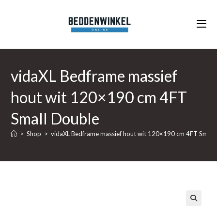
Ga
naar
inhoud
vidaXL Bedframe massief
hout wit 120×190 cm 4FT
Small Double
>
Shop
>
vidaXL Bedframe massief hout wit 120×190 cm 4FT Small
🔍