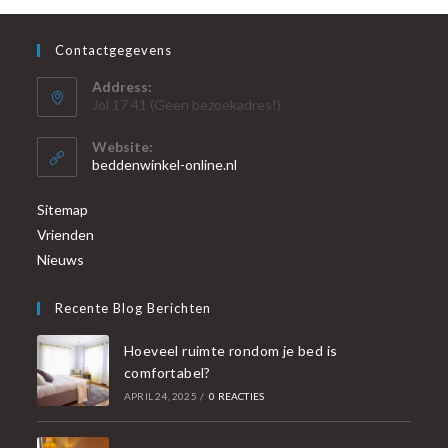
Contactgegevens
Address:
Jol 17 41 (Geen bezoekadres!)
Website:
beddenwinkel-online.nl
Sitemap
Vrienden
Nieuws
Recente Blog Berichten
Hoeveel ruimte rondom je bed is
comfortabel?
APRIL 24, 2025
/
0 REACTIES