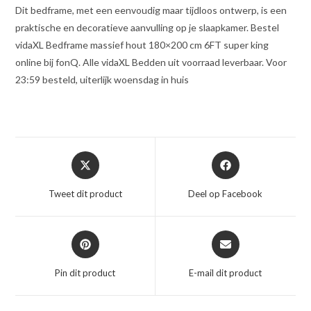
Dit bedframe, met een eenvoudig maar tijdloos ontwerp, is een
praktische en decoratieve aanvulling op je slaapkamer. Bestel
vidaXL Bedframe massief hout 180×200 cm 6FT super king
online bij fonQ. Alle vidaXL Bedden uit voorraad leverbaar. Voor
23:59 besteld, uiterlijk woensdag in huis
Opent
Opent
in
in
een
een
Tweet dit product
Deel op Facebook
nieuw
nieuw
venster
venster
Opent
Opent
in
in
een
een
Pin dit product
E-mail dit product
nieuw
nieuw
venster
venster