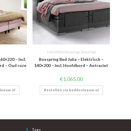
140x200cm boxsprings
,
Boxsprings
60×220 – Incl.
Boxspring Bed Julia – Elektrisch –
rd – Oud roze
140×200 – Incl. Hoofdbord – Antraciet
€
1,065.00
leeuw.nl
Bestellen via beddenleeuw.nl
Tags