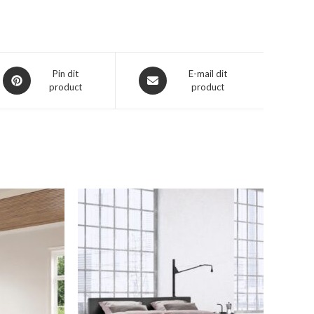
Opent
Opent
Pin dit
E-mail dit
product
product
in
in
een
een
nieuw
nieuw
venster
venster