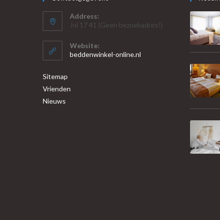
Address:
Jol 17 41 (Geen bezoekadres!)
Website:
beddenwinkel-online.nl
Sitemap
Vrienden
Nieuws