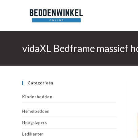
Ga
naar
inhoud
vidaXL Bedframe massief 
Categorieën
Kinderbedden
Hemelbedden
Hoogslapers
Ledikanten