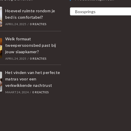
Hoeveel ruimte rondom je
Boxsprings
bed is comfortabel?
APRIL 24, 2025
/
0 REACTIES
Welk formaat
tweepersoonsbed past bij
jouw slaapkamer?
APRIL 24, 2025
/
0 REACTIES
Het vinden van het perfecte
matras voor een
verkwikkende nachtrust
MAART 24, 2024
/
0 REACTIES