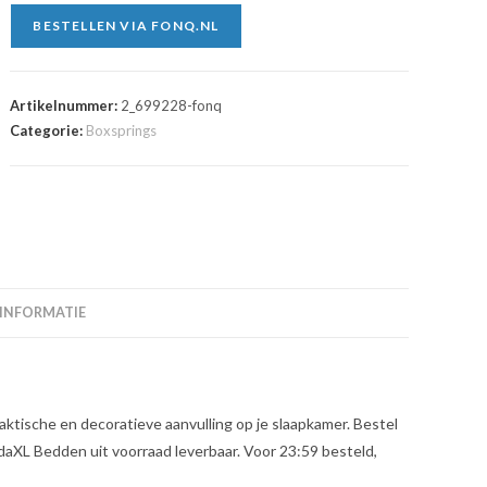
BESTELLEN VIA FONQ.NL
Artikelnummer:
2_699228-fonq
Categorie:
Boxsprings
 INFORMATIE
ktische en decoratieve aanvulling op je slaapkamer. Bestel
daXL Bedden uit voorraad leverbaar. Voor 23:59 besteld,