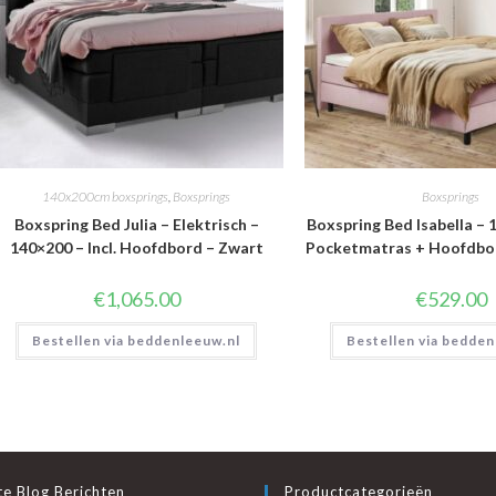
140x200cm boxsprings
,
Boxsprings
Boxsprings
Boxspring Bed Julia – Elektrisch –
Boxspring Bed Isabella – 1
140×200 – Incl. Hoofdbord – Zwart
Pocketmatras + Hoofdbo
€
1,065.00
€
529.00
Bestellen via beddenleeuw.nl
Bestellen via bedden
e Blog Berichten
Productcategorieën