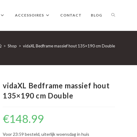
TOGGLE
ACCESSOIRES
CONTACT
BLOG
WEBSITE
>
Shop
>
vidaXL Bedframe massief hout 135×190 cm Double
ZOEKEN
vidaXL Bedframe massief hout
135×190 cm Double
€
148.99
Voor 23:59 besteld, uiterlijk woensdag in huis