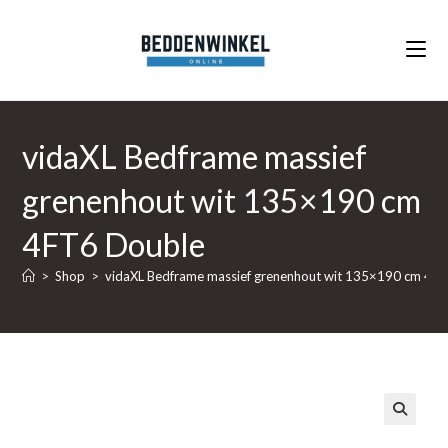
Ga
naar
inhoud
vidaXL Bedframe massief
grenenhout wit 135×190 cm
4FT6 Double
>
Shop
>
vidaXL Bedframe massief grenenhout wit 135×190 cm 4F
🔍