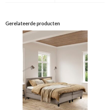
venster
venster
Gerelateerde producten