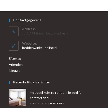
Contactgegevens
Address:
Jol 17 41 (Geen bezoekadres!)
Website:
beddenwinkel-online.nl
Sitemap
Vrienden
Nieuws
Recente Blog Berichten
Hoeveel ruimte rondom je bed is
comfortabel?
APRIL 24, 2025
/
0 REACTIES