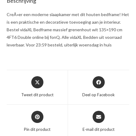
Beschrijving
CreÃ«er een moderne slaapkamer met dit houten bedframe! Het
is een praktische en decoratieve toevoeging aan je interieur.
Bestel vidaXL Bedframe massief grenenhout wit 135×190 cm
4FT6 Double online bij fonQ. Alle vidaXL Bedden uit voorraad
leverbaar. Voor 23:59 besteld, uiterlijk woensdag in huis
Opent
Opent
in
in
een
een
Tweet dit product
Deel op Facebook
nieuw
nieuw
venster
venster
Opent
Opent
in
in
een
een
Pin dit product
E-mail dit product
nieuw
nieuw