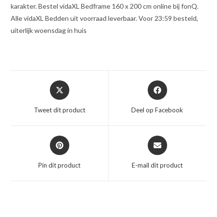
karakter. Bestel vidaXL Bedframe 160 x 200 cm online bij fonQ.
Alle vidaXL Bedden uit voorraad leverbaar. Voor 23:59 besteld,
uiterlijk woensdag in huis
Opent
Opent
in
in
een
een
Tweet dit product
Deel op Facebook
nieuw
nieuw
venster
venster
Opent
Opent
in
in
een
een
Pin dit product
E-mail dit product
nieuw
nieuw
venster
venster