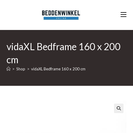
Ga
naar
inhoud
vidaXL Bedframe 160 x 200
cm
>
Shop
>
vidaXL Bedframe 160 x 200 cm
🔍