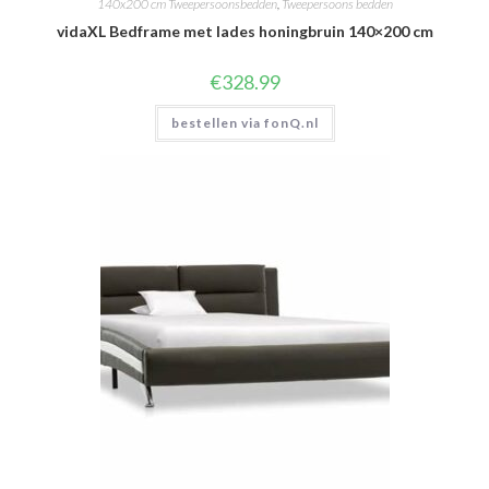
140x200 cm Tweepersoonsbedden
,
Tweepersoons bedden
vidaXL Bedframe met lades honingbruin 140×200 cm
€
328.99
bestellen via fonQ.nl