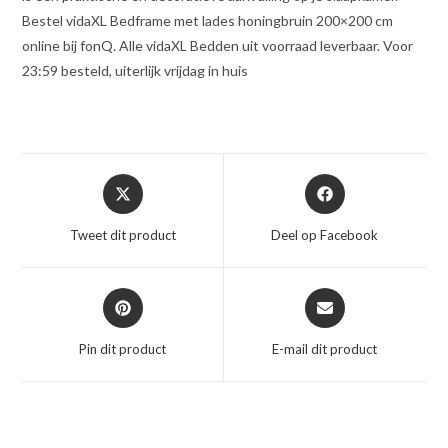
Bestel vidaXL Bedframe met lades honingbruin 200×200 cm
online bij fonQ. Alle vidaXL Bedden uit voorraad leverbaar. Voor
23:59 besteld, uiterlijk vrijdag in huis
Opent
Opent
in
in
een
een
Tweet dit product
Deel op Facebook
nieuw
nieuw
venster
venster
Opent
Opent
in
in
een
een
Pin dit product
E-mail dit product
nieuw
nieuw
venster
venster