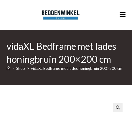
Ga
naar
inhoud
vidaXL Bedframe met lades
honingbruin 200×200 cm
>
Shop
>
vidaXL Bedframe met lades honingbruin 200×200 cm
🔍