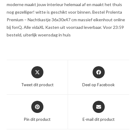
moderne maakt jouw interieur helemaal af en maakt het thuis
nog gezelliger! witte is geschikt voor binnen. Bestel Prolenta
Premium – Nachtkastje 36x30x47 cm massief eikenhout online
bij fonQ. Alle vidaXL Kasten uit voorraad leverbaar. Voor 23:59
besteld, uiterlijk woensdag in huis
Opent
Opent
in
in
een
een
Tweet dit product
Deel op Facebook
nieuw
nieuw
venster
venster
Opent
Opent
in
in
een
een
Pin dit product
E-mail dit product
nieuw
nieuw
venster
venster