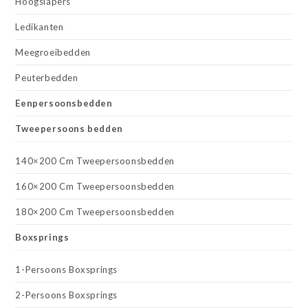
Hoogslapers
Ledikanten
Meegroeibedden
Peuterbedden
Eenpersoonsbedden
Tweepersoons bedden
140×200 Cm Tweepersoonsbedden
160×200 Cm Tweepersoonsbedden
180×200 Cm Tweepersoonsbedden
Boxsprings
1-Persoons Boxsprings
2-Persoons Boxsprings