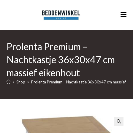
Ga
naar
inhoud
Prolenta Premium –
Nachtkastje 36x30x47 cm
massief eikenhout
>
Shop
>
Prolenta Premium – Nachtkastje 36x30x47 cm massief eik
🔍