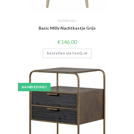
Nachtkastjes
Basic Milly Nachtkastje Grijs
€
146.00
bestellen via fonQ.nl
AANBIEDING!