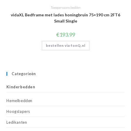
Tweepersoons bedden
vidaXL Bedframe met lades honingbruin 75×190 cm 2FT6
Small Single
€
193.99
bestellen via fonQ.nl
Categorieën
Kinderbedden
Hemelbedden
Hoogslapers
Ledikanten