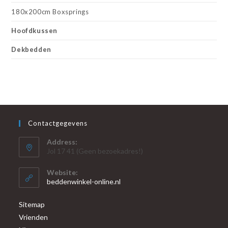
180x200cm Boxsprings
Hoofdkussen
Dekbedden
Contactgegevens
Address:
Jol 17 41 (Geen bezoekadres!)
Website:
beddenwinkel-online.nl
Sitemap
Vrienden