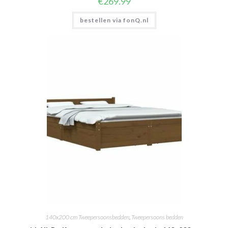
€
269.99
bestellen via fonQ.nl
140x200 cm Tweepersoonsbedden
,
Tweepersoons bedden