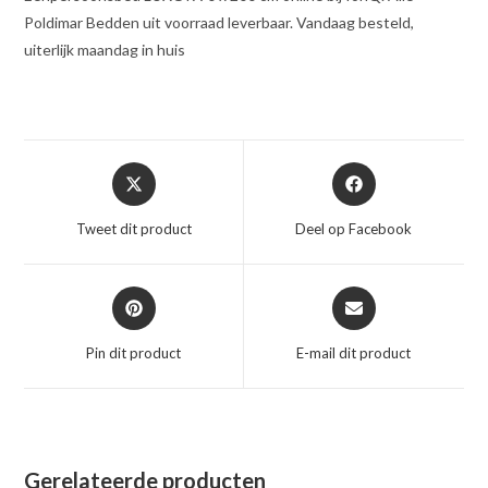
Poldimar Bedden uit voorraad leverbaar. Vandaag besteld,
uiterlijk maandag in huis
Opent
Opent
in
in
een
een
Tweet dit product
Deel op Facebook
nieuw
nieuw
venster
venster
Opent
Opent
in
in
een
een
Pin dit product
E-mail dit product
nieuw
nieuw
venster
venster
Gerelateerde producten