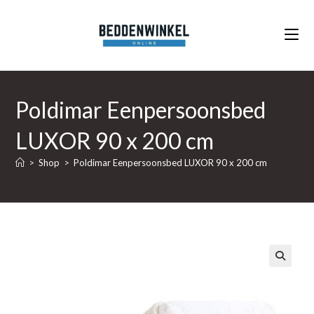
Ga
naar
inhoud
Poldimar Eenpersoonsbed
LUXOR 90 x 200 cm
>
Shop
>
Poldimar Eenpersoonsbed LUXOR 90 x 200 cm
🔍