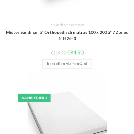
Koudschuim matrassen
Mister Sandman â” Orthopedisch matras 100 x 200 â” 7 Zones
â” H2/H3
Oorspronkelijke
Huidige
€
84.90
€
219.90
prijs
prijs
was:
is:
bestellen via fonQ.nl
€219.90.
€84.90.
AANBIEDING!