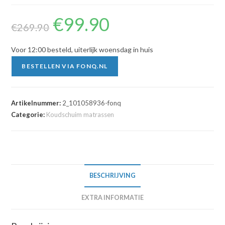
€
99.90
Oorspronkelijke
Huidige
prijs
prijs
€
269.90
was:
is:
€269.90.
€99.90.
Voor 12:00 besteld, uiterlijk woensdag in huis
BESTELLEN VIA FONQ.NL
Artikelnummer:
2_101058936-fonq
Categorie:
Koudschuim matrassen
BESCHRIJVING
EXTRA INFORMATIE