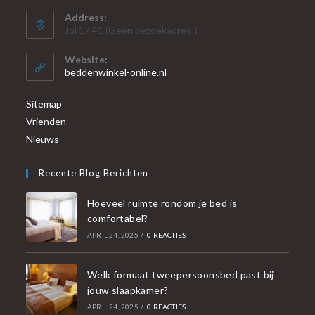
Address:
Jol 17 41 (Geen bezoekadres!)
Website:
beddenwinkel-online.nl
Sitemap
Vrienden
Nieuws
Recente Blog Berichten
Hoeveel ruimte rondom je bed is
comfortabel?
APRIL 24, 2025
/
0 REACTIES
Welk formaat tweepersoonsbed past bij
jouw slaapkamer?
APRIL 24, 2025
/
0 REACTIES