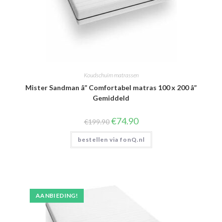
Koudschuim matrassen
Mister Sandman â” Comfortabel matras 100 x 200 â”
Gemiddeld
Oorspronkelijke
Huidige
€
74.90
€
199.90
prijs
prijs
was:
is:
bestellen via fonQ.nl
€199.90.
€74.90.
AANBIEDING!