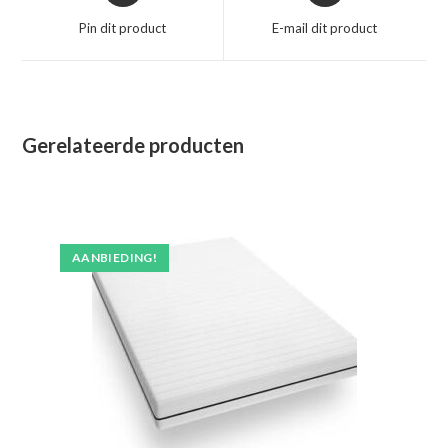
een
een
Pin dit product
E-mail dit product
nieuw
nieuw
venster
venster
Gerelateerde producten
AANBIEDING!