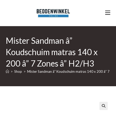
Ga
naar
inhoud
Mister Sandman â”
Koudschuim matras 140 x
200 â” 7 Zones â” H2/H3
>
Shop
>
Mister Sandman â” Koudschuim matras 140 x 200 â” 7 Zo
🔍