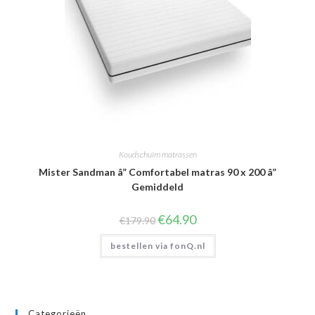
Koudschuim matrassen
Mister Sandman â” Comfortabel matras 90 x 200 â”
Gemiddeld
Oorspronkelijke
Huidige
€
64.90
€
179.90
prijs
prijs
was:
is:
bestellen via fonQ.nl
€179.90.
€64.90.
Categorieën