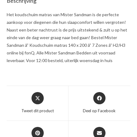
Beschrijving
Het koudschuim matras van Mister Sandman is de perfecte
aankoop voor diegenen die hun slaapcomfort willen vergroten!
Naast een beter nachtrust is de prijs uitstekend & zult u op het
einde van de dag weer graag naar bed gaan! Bestel Mister
Sandman â” Koudschuim matras 140 x 200 â” 7 Zones â” H2/H3
online bij fonQ. Alle Mister Sandman Bedden uit voorraad
leverbaar. Voor 12:00 besteld, uiterlijk woensdag in huis
Opent
Opent
in
in
een
een
Tweet dit product
Deel op Facebook
nieuw
nieuw
venster
venster
Opent
Opent
in
in