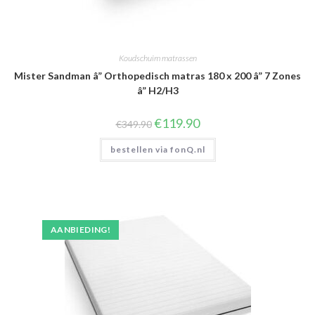
Koudschuim matrassen
Mister Sandman â” Orthopedisch matras 180 x 200 â” 7 Zones
â” H2/H3
Oorspronkelijke
Huidige
€
119.90
€
349.90
prijs
prijs
was:
is:
bestellen via fonQ.nl
€349.90.
€119.90.
AANBIEDING!