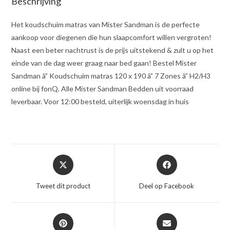
Beschrijving
Het koudschuim matras van Mister Sandman is de perfecte
aankoop voor diegenen die hun slaapcomfort willen vergroten!
Naast een beter nachtrust is de prijs uitstekend & zult u op het
einde van de dag weer graag naar bed gaan! Bestel Mister
Sandman â” Koudschuim matras 120 x 190 â” 7 Zones â” H2/H3
online bij fonQ. Alle Mister Sandman Bedden uit voorraad
leverbaar. Voor 12:00 besteld, uiterlijk woensdag in huis
Opent
Opent
in
in
een
een
Tweet dit product
Deel op Facebook
nieuw
nieuw
venster
venster
Opent
Opent
in
in