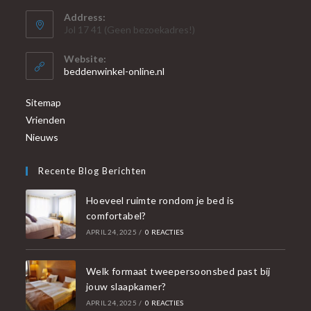
Address:
Jol 17 41 (Geen bezoekadres!)
Website:
beddenwinkel-online.nl
Sitemap
Vrienden
Nieuws
Recente Blog Berichten
Hoeveel ruimte rondom je bed is
comfortabel?
APRIL 24, 2025
/
0 REACTIES
Welk formaat tweepersoonsbed past bij
jouw slaapkamer?
APRIL 24, 2025
/
0 REACTIES