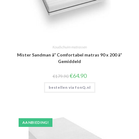
Koudschuim matrassen
Mister Sandman â” Comfortabel matras 90 x 200 â”
Gemiddeld
Oorspronkelijke
Huidige
€
64.90
€
179.90
prijs
prijs
was:
is:
bestellen via fonQ.nl
€179.90.
€64.90.
AANBIEDING!