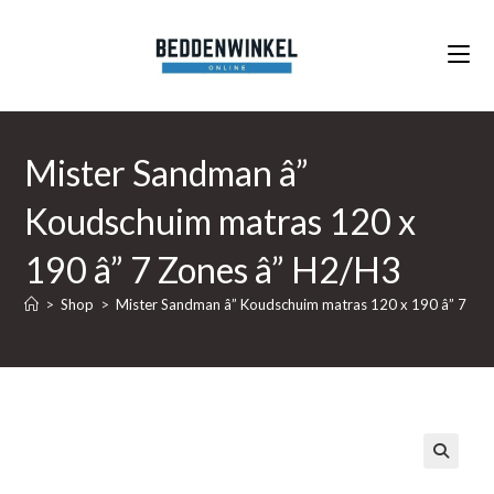
Ga
naar
inhoud
Mister Sandman â”
Koudschuim matras 120 x
190 â” 7 Zones â” H2/H3
>
Shop
>
Mister Sandman â” Koudschuim matras 120 x 190 â” 7 Zo
🔍