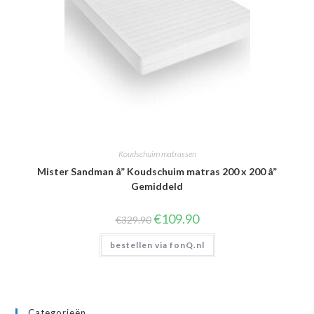
Koudschuim matrassen
Mister Sandman â” Koudschuim matras 200 x 200 â”
Gemiddeld
Oorspronkelijke
Huidige
€
109.90
€
329.90
prijs
prijs
was:
is:
bestellen via fonQ.nl
€329.90.
€109.90.
Categorieën