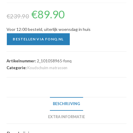
€
89.90
Oorspronkelijke
Huidige
prijs
prijs
€
239.90
was:
is:
€239.90.
€89.90.
Voor 12:00 besteld, uiterlijk woensdag in huis
BESTELLEN VIA FONQ.NL
Artikelnummer:
2_101058965-fonq
Categorie:
Koudschuim matrassen
BESCHRIJVING
EXTRA INFORMATIE