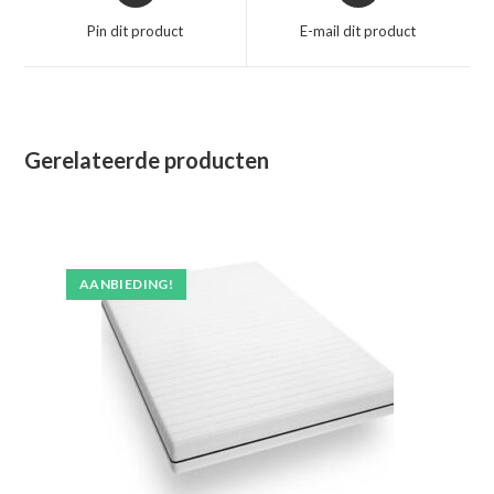
een
een
Pin dit product
E-mail dit product
nieuw
nieuw
venster
venster
Gerelateerde producten
AANBIEDING!