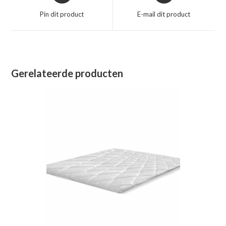
een
een
Pin dit product
E-mail dit product
nieuw
nieuw
venster
venster
Gerelateerde producten