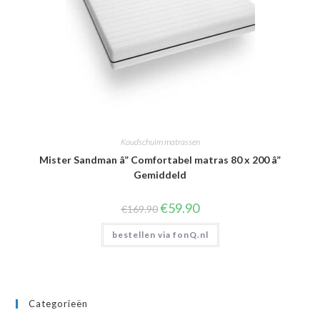
Koudschuim matrassen
Mister Sandman â” Comfortabel matras 80 x 200 â”
Gemiddeld
Oorspronkelijke
Huidige
€
59.90
€
169.90
prijs
prijs
was:
is:
bestellen via fonQ.nl
€169.90.
€59.90.
Categorieën