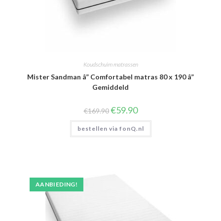
Koudschuim matrassen
Mister Sandman â” Comfortabel matras 80 x 190 â”
Gemiddeld
Oorspronkelijke
Huidige
€
59.90
€
169.90
prijs
prijs
was:
is:
bestellen via fonQ.nl
€169.90.
€59.90.
AANBIEDING!