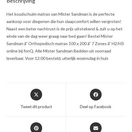
Beschrijving
Het koudschuim matras van Mister Sandman is de perfecte
aankoop voor diegenen die hun slaapcomfort willen vergroten!
Naast een beter nachtrust is de prijs uitstekend & zult u op het
einde van de dag weer graag naar bed gaan! Bestel Mister
Sandman â” Orthopedisch matras 100 x 200 â” 7 Zones â” H2/H3
online bij fonQ. Alle Mister Sandman Bedden uit voorraad
leverbaar. Voor 12:00 besteld, uiterlijk woensdag in huis
Opent
Opent
in
in
een
een
Tweet dit product
Deel op Facebook
nieuw
nieuw
venster
venster
Opent
Opent
in
in