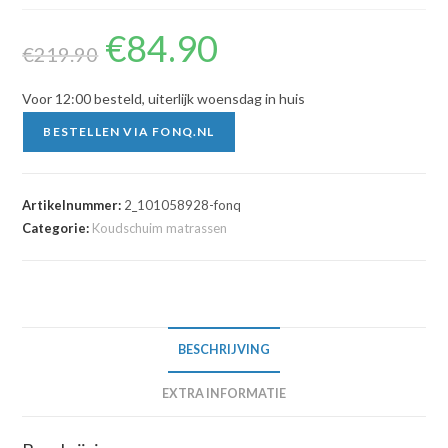
€
84.90
Oorspronkelijke
Huidige
prijs
prijs
€
219.90
was:
is:
€219.90.
€84.90.
Voor 12:00 besteld, uiterlijk woensdag in huis
BESTELLEN VIA FONQ.NL
Artikelnummer:
2_101058928-fonq
Categorie:
Koudschuim matrassen
BESCHRIJVING
EXTRA INFORMATIE