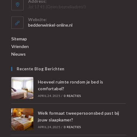
Address:
Jol 17 41 (Geen bezoekadres!)
Website:
beddenwinkel-online.nl
Sitemap
Vrienden
Nieuws
Recente Blog Berichten
Hoeveel ruimte rondom je bed is
comfortabel?
APRIL 24, 2025
/
0 REACTIES
Welk formaat tweepersoonsbed past bij
jouw slaapkamer?
APRIL 24, 2025
/
0 REACTIES