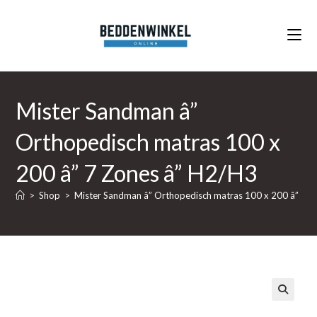
Ga
naar
inhoud
Mister Sandman â”
Orthopedisch matras 100 x
200 â” 7 Zones â” H2/H3
>
Shop
>
Mister Sandman â” Orthopedisch matras 100 x 200 â” 7 Z
🔍