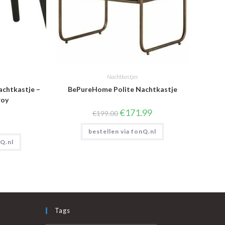
Nachtkastjes
achtkastje –
BePureHome Polite Nachtkastje
roy
Oorspronkelijke
Huidige
€
171.99
€
199.00
prijs
prijs
was:
is:
bestellen via fonQ.nl
€199.00.
€171.99.
nQ.nl
Tags