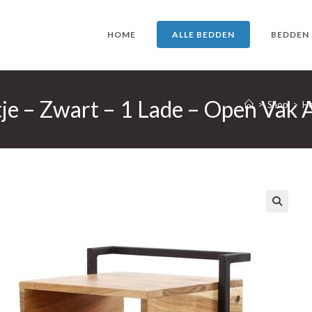
HOME
ALLE BEDDEN
BEDDEN
e – Zwart – 1 Lade – Open Vak A
>
Shop
>
Ho
🔍