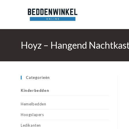
Ga
naar
inhoud
Hoyz – Hangend Nachtkastj
Categorieën
Kinderbedden
Hemelbedden
Hoogslapers
Ledikanten