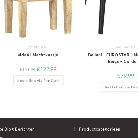
Nachtkastjes
Nachtkastjes
vidaXL Nachtkastje
Beliani – EUROSTAR – N
Beige – Cordu
Oorspronkelijke
Huidige
€
122.99
€
141.99
prijs
prijs
€
79.99
was:
is:
bestellen via fonQ.nl
€141.99.
€122.99.
bestellen via fo
e Blog Berichten
Productcategorieën