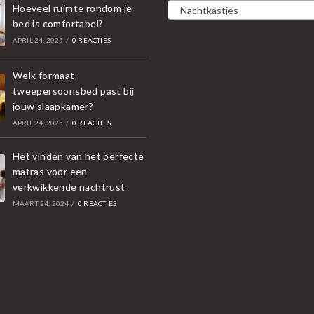
Hoeveel ruimte rondom je
Nachtkastjes
bed is comfortabel?
APRIL 24, 2025
/
0 REACTIES
Welk formaat
tweepersoonsbed past bij
jouw slaapkamer?
APRIL 24, 2025
/
0 REACTIES
Het vinden van het perfecte
matras voor een
verkwikkende nachtrust
MAART 24, 2024
/
0 REACTIES