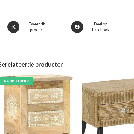
Opent
Opent
Tweet dit
Deel op
product
Facebook
in
in
een
een
nieuw
nieuw
venster
venster
Gerelateerde producten
AANBIEDING!