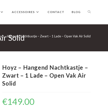
TOGGLE
ACCESSOIRES
CONTACT
BLOG
ir Solid
WEBSITE
yz – Hangend Nachtkastje – Zwart – 1 Lade – Open Vak Air Solid
ZOEKEN
Hoyz – Hangend Nachtkastje –
Zwart – 1 Lade – Open Vak Air
Solid
€
149.00