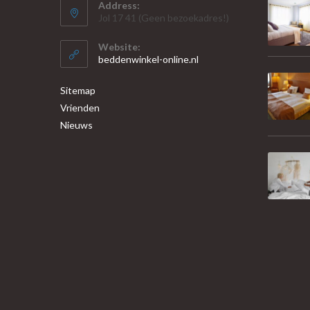
Address:
Jol 17 41 (Geen bezoekadres!)
Website:
beddenwinkel-online.nl
Sitemap
Vrienden
Nieuws