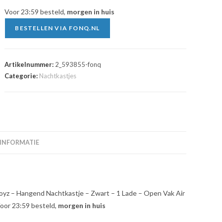
Voor 23:59 besteld,
morgen in huis
BESTELLEN VIA FONQ.NL
Artikelnummer:
2_593855-fonq
Categorie:
Nachtkastjes
 INFORMATIE
l Hoyz – Hangend Nachtkastje – Zwart – 1 Lade – Open Vak Air
 Voor 23:59 besteld,
morgen in huis