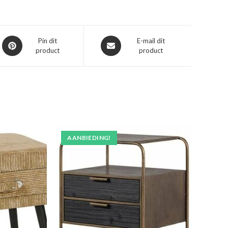
Opent
Opent
Pin dit
E-mail dit
product
product
in
in
een
een
nieuw
nieuw
venster
venster
AANBIEDING!