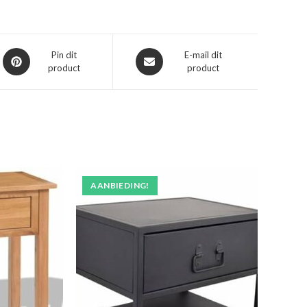
Opent
Opent
Pin dit
E-mail dit
product
product
in
in
een
een
nieuw
nieuw
venster
venster
AANBIEDING!