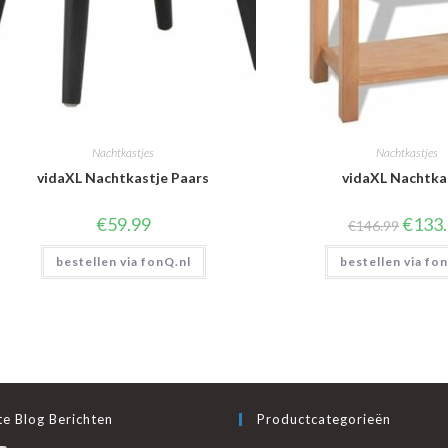
Nachtkastjes
Nachtkastjes
vidaXL Nachtkastje Paars
vidaXL Nachtka
Oorspro
€
59.99
€
133
€
146.99
prijs
was:
bestellen via fonQ.nl
bestellen via fo
€146.9
e Blog Berichten
Productcategorieën