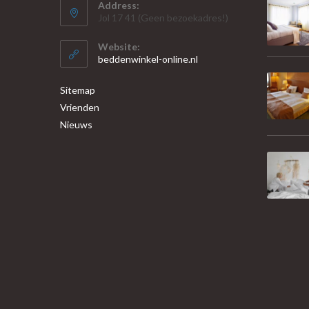
Address:
Jol 17 41 (Geen bezoekadres!)
Website:
beddenwinkel-online.nl
Sitemap
Vrienden
Nieuws