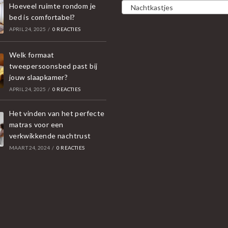
Hoeveel ruimte rondom je
Nachtkastjes
bed is comfortabel?
APRIL 24, 2025
/
0 REACTIES
Welk formaat
tweepersoonsbed past bij
jouw slaapkamer?
APRIL 24, 2025
/
0 REACTIES
Het vinden van het perfecte
matras voor een
verkwikkende nachtrust
MAART 24, 2024
/
0 REACTIES