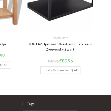
Nachtkastjes
stje
LOFT42 Djax nachtkastje Industrieel –
Zwevend – Zwart
nkelijke
Huidige
.99
prijs
Oorspronkelijke
Huidige
€
80.96
€
89.96
is:
prijs
prijs
nQ.nl
9.
€133.99.
was:
is:
bestellen via fonQ.nl
€89.96.
€80.96.
Tags