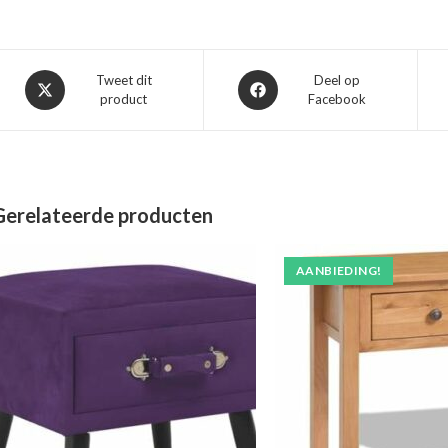
Opent
Opent
Tweet dit
Deel op
product
Facebook
in
in
een
een
nieuw
nieuw
venster
venster
Gerelateerde producten
AANBIEDING!