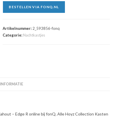
BESTELLEN VIA FONQ.NL
Artikelnummer:
2_593856-fonq
Categorie:
Nachtkastjes
 INFORMATIE
hout – Edge R online bij fonQ. Alle Hoyz Collection Kasten