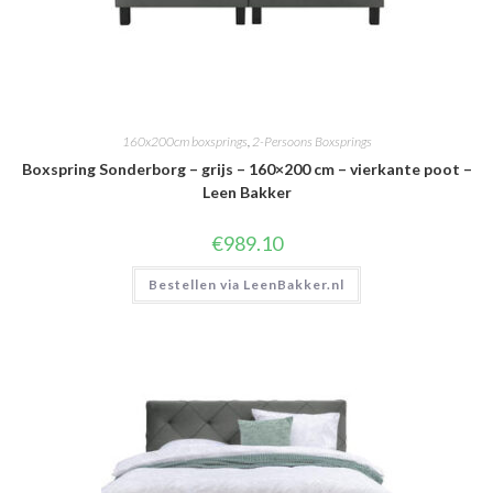
160x200cm boxsprings
,
2-Persoons Boxsprings
Boxspring Sonderborg – grijs – 160×200 cm – vierkante poot –
Leen Bakker
€
989.10
Bestellen via LeenBakker.nl