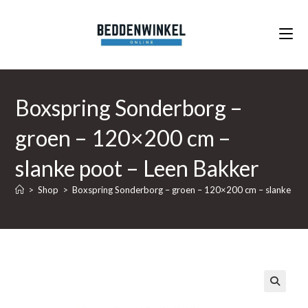
Ga
naar
inhoud
Boxspring Sonderborg –
groen – 120×200 cm –
slanke poot – Leen Bakker
>
Shop
>
Boxspring Sonderborg – groen – 120×200 cm – slanke poo
🔍