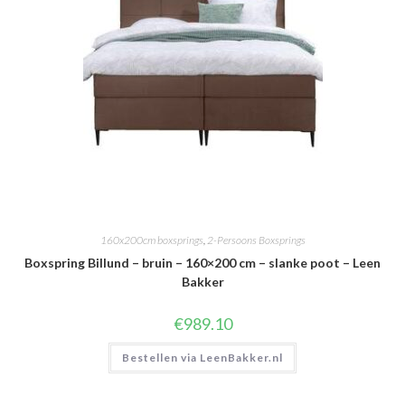
160x200cm boxsprings
,
2-Persoons Boxsprings
Boxspring Billund – bruin – 160×200 cm – slanke poot – Leen
Bakker
€
989.10
Bestellen via LeenBakker.nl