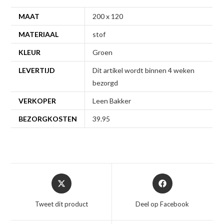
MAAT
200 x 120
MATERIAAL
stof
KLEUR
Groen
LEVERTIJD
Dit artikel wordt binnen 4 weken
bezorgd
VERKOPER
Leen Bakker
BEZORGKOSTEN
39.95
Opent
Opent
in
in
een
een
Tweet dit product
Deel op Facebook
nieuw
nieuw
venster
venster