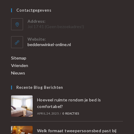
Contactgegevens
Address:
Jol 17 41 (Geen bezoekadres!)
Website:
beddenwinkel-online.nl
Sitemap
Vrienden
Nieuws
Recente Blog Berichten
Hoeveel ruimte rondom je bed is
comfortabel?
APRIL 24, 2025
/
0 REACTIES
Welk formaat tweepersoonsbed past bij