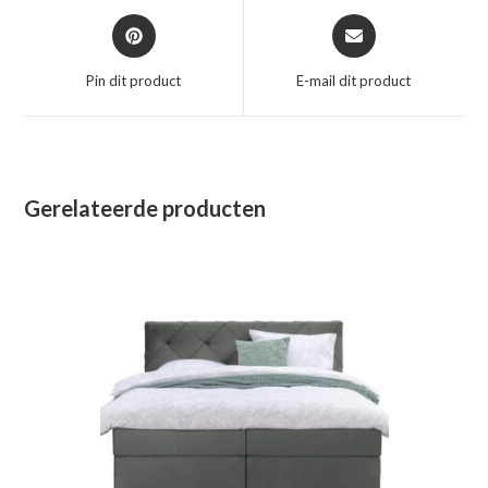
Opent
Opent
in
in
een
een
Pin dit product
E-mail dit product
nieuw
nieuw
venster
venster
Gerelateerde producten