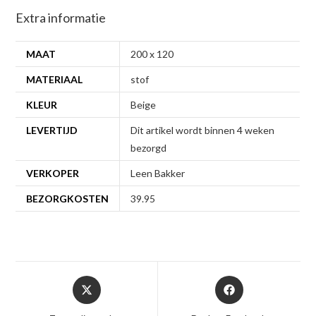
Extra informatie
MAAT
200 x 120
MATERIAAL
stof
KLEUR
Beige
LEVERTIJD
Dit artikel wordt binnen 4 weken
bezorgd
VERKOPER
Leen Bakker
BEZORGKOSTEN
39.95
Opent
Opent
in
in
een
een