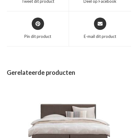
Tweet dit product
Deel op Facebook
nieuw
nieuw
venster
venster
Opent
Opent
in
in
een
een
Pin dit product
E-mail dit product
nieuw
nieuw
venster
venster
Gerelateerde producten