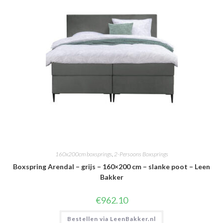
160x200cm boxsprings
,
2-Persoons Boxsprings
Boxspring Arendal – grijs – 160×200 cm – slanke poot – Leen
Bakker
€
962.10
Bestellen via LeenBakker.nl