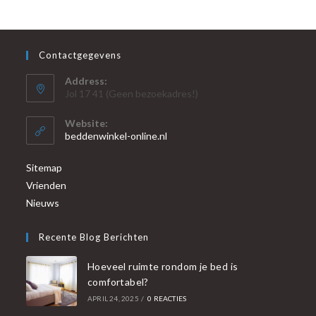
Contactgegevens
Address:
Jol 17 41 (Geen bezoekadres!)
Website:
beddenwinkel-online.nl
Sitemap
Vrienden
Nieuws
Recente Blog Berichten
Hoeveel ruimte rondom je bed is
comfortabel?
APRIL 24, 2025
/
0 REACTIES