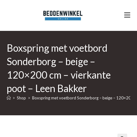
Ga
naar
inhoud
Boxspring met voetbord
Sonderborg – beige –
120×200 cm – vierkante
poot – Leen Bakker
>
Shop
>
Boxspring met voetbord Sonderborg – beige – 120×200 cm