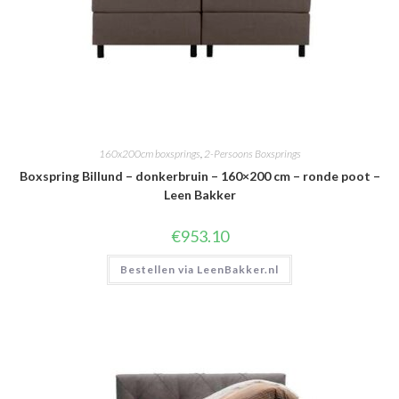
160x200cm boxsprings
,
2-Persoons Boxsprings
Boxspring Billund – donkerbruin – 160×200 cm – ronde poot –
Leen Bakker
€
953.10
Bestellen via LeenBakker.nl