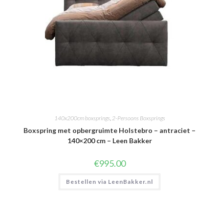
140x200cm boxsprings
,
2-Persoons Boxsprings
Boxspring met opbergruimte Holstebro – antraciet –
140×200 cm – Leen Bakker
€
995.00
Bestellen via LeenBakker.nl