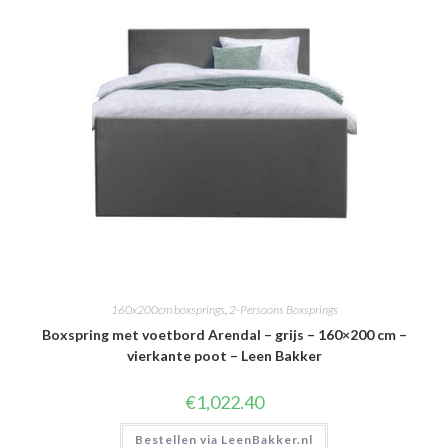
160x200cm boxsprings
,
2-Persoons Boxsprings
Boxspring met voetbord Arendal – grijs – 160×200 cm –
vierkante poot – Leen Bakker
€
1,022.40
Bestellen via LeenBakker.nl