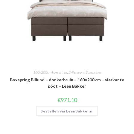
160x200cm boxsprings
,
2-Persoons Boxsprings
Boxspring Billund – donkerbruin – 160×200 cm – vierkante
poot – Leen Bakker
€
971.10
Bestellen via LeenBakker.nl