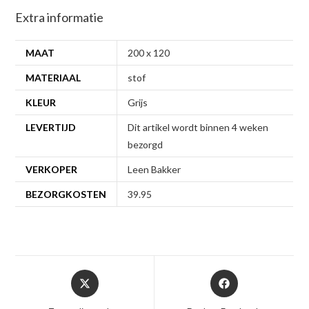
Extra informatie
MAAT
200 x 120
MATERIAAL
stof
KLEUR
Grijs
LEVERTIJD
Dit artikel wordt binnen 4 weken
bezorgd
VERKOPER
Leen Bakker
BEZORGKOSTEN
39.95
Opent
Opent
in
in
een
een