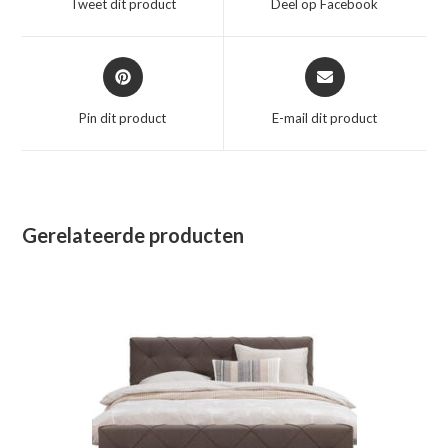
Tweet dit product
Deel op Facebook
nieuw
nieuw
venster
venster
Opent
Opent
in
in
een
een
Pin dit product
E-mail dit product
nieuw
nieuw
venster
venster
Gerelateerde producten