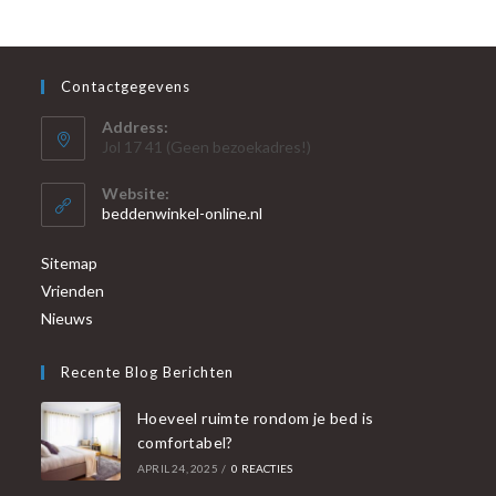
Contactgegevens
Address:
Jol 17 41 (Geen bezoekadres!)
Website:
beddenwinkel-online.nl
Sitemap
Vrienden
Nieuws
Recente Blog Berichten
Hoeveel ruimte rondom je bed is
comfortabel?
APRIL 24, 2025
/
0 REACTIES