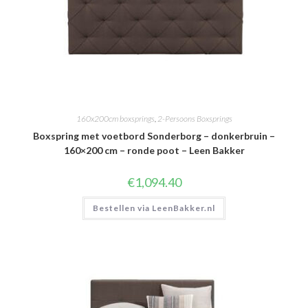
160x200cm boxsprings
,
2-Persoons Boxsprings
Boxspring met voetbord Sonderborg – donkerbruin –
160×200 cm – ronde poot – Leen Bakker
€
1,094.40
Bestellen via LeenBakker.nl