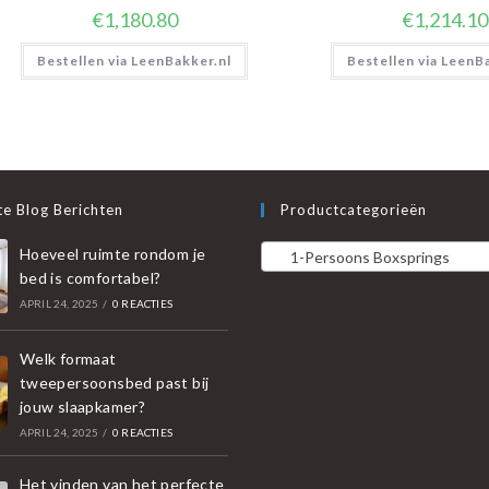
€
1,180.80
€
1,214.10
Bestellen via LeenBakker.nl
Bestellen via LeenB
e Blog Berichten
Productcategorieën
Hoeveel ruimte rondom je
1-Persoons Boxsprings
bed is comfortabel?
APRIL 24, 2025
/
0 REACTIES
Welk formaat
tweepersoonsbed past bij
jouw slaapkamer?
APRIL 24, 2025
/
0 REACTIES
Het vinden van het perfecte