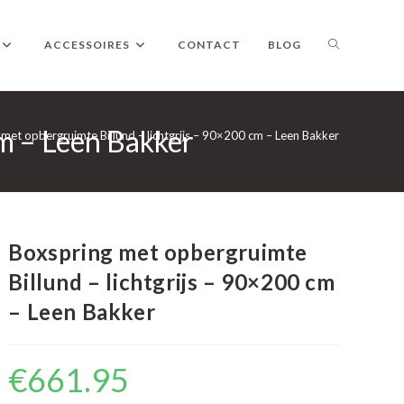
TOGGLE
ACCESSOIRES
CONTACT
BLOG
cm – Leen Bakker
WEBSITE
met opbergruimte Billund – lichtgrijs – 90×200 cm – Leen Bakker
ZOEKEN
Boxspring met opbergruimte
Billund – lichtgrijs – 90×200 cm
– Leen Bakker
€
661.95