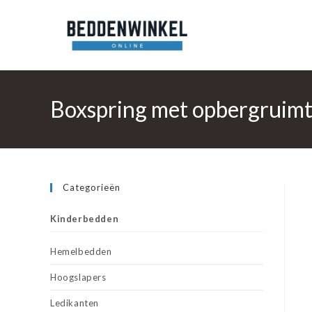
Ga
naar
inhoud
Boxspring met opbergruimte
Categorieën
Kinderbedden
Hemelbedden
Hoogslapers
Ledikanten