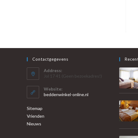
Contactgegevens
Recent
Address:
Jol 17 41 (Geen bezoekadres!)
Website:
beddenwinkel-online.nl
Sitemap
Vrienden
Nieuws