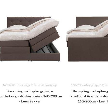
160x200cm boxsprings
,
2-Persoons Boxsprings
160x200cm boxsprings
,
2-Pers
Boxspring met opbergruimte
Boxspring met opberg
onderborg – donkerbruin – 160×200 cm
voetbord Arendal – do
– Leen Bakker
160x200cm – Leen