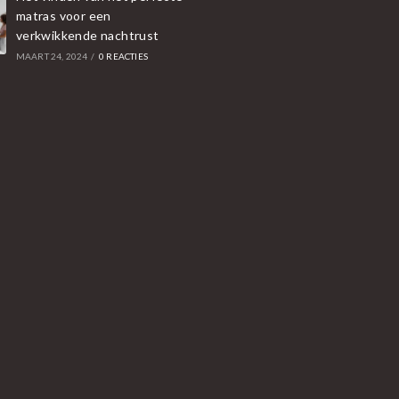
matras voor een
verkwikkende nachtrust
MAART 24, 2024
/
0 REACTIES