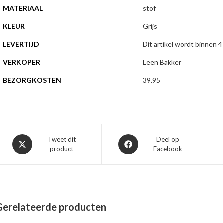
MATERIAAL
stof
KLEUR
Grijs
LEVERTIJD
Dit artikel wordt binnen
VERKOPER
Leen Bakker
BEZORGKOSTEN
39.95
Opent
Opent
Tweet dit
Deel op
product
Facebook
in
in
een
een
nieuw
nieuw
venster
venster
Gerelateerde producten