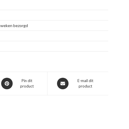
 4 weken bezorgd
Opent
Opent
Pin dit
E-mail dit
product
product
in
in
een
een
nieuw
nieuw
venster
venster