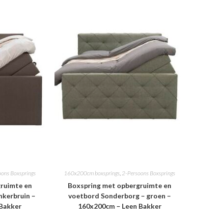
oons Boxsprings
160x200cm boxsprings
,
2-Persoons Boxsprings
ruimte en
Boxspring met opbergruimte en
nkerbruin –
voetbord Sonderborg – groen –
 Bakker
160x200cm – Leen Bakker