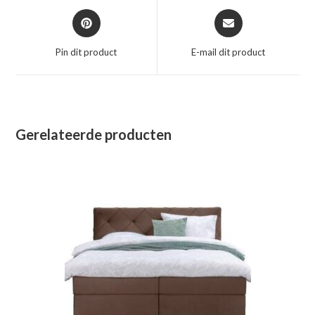
Opent
Opent
in
in
een
een
Pin dit product
E-mail dit product
nieuw
nieuw
venster
venster
Gerelateerde producten