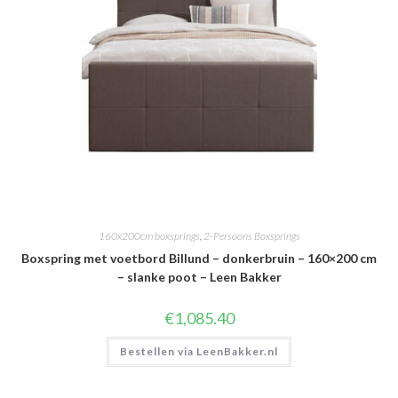
160x200cm boxsprings
,
2-Persoons Boxsprings
Boxspring met voetbord Billund – donkerbruin – 160×200 cm
– slanke poot – Leen Bakker
€
1,085.40
Bestellen via LeenBakker.nl