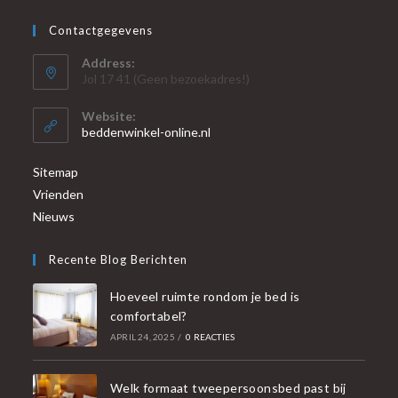
Contactgegevens
Address:
Jol 17 41 (Geen bezoekadres!)
Website:
beddenwinkel-online.nl
Sitemap
Vrienden
Nieuws
Recente Blog Berichten
Hoeveel ruimte rondom je bed is
comfortabel?
APRIL 24, 2025
/
0 REACTIES
Welk formaat tweepersoonsbed past bij