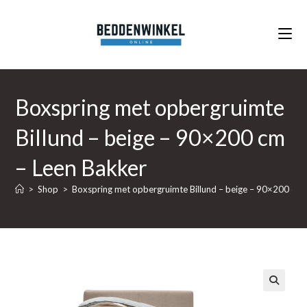
Ga
naar
inhoud
Boxspring met opbergruimte
Billund – beige – 90×200 cm
– Leen Bakker
>
Shop
>
Boxspring met opbergruimte Billund – beige – 90×200 cm 
🔍