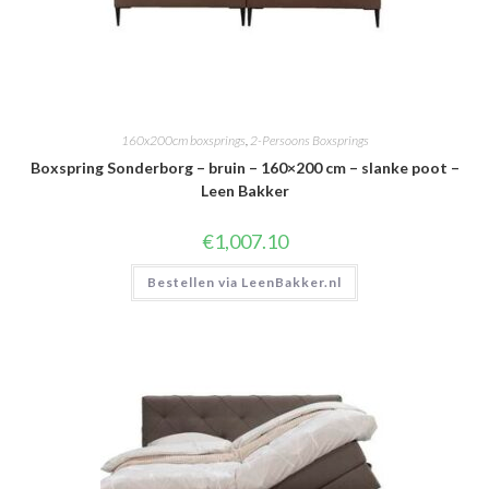
160x200cm boxsprings
,
2-Persoons Boxsprings
Boxspring Sonderborg – bruin – 160×200 cm – slanke poot –
Leen Bakker
€
1,007.10
Bestellen via LeenBakker.nl