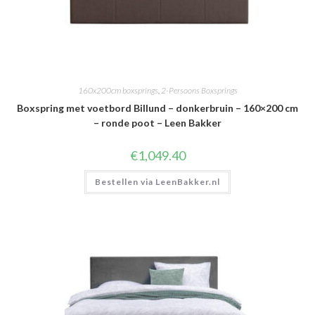
160x200cm boxsprings
,
2-Persoons Boxsprings
Boxspring met voetbord Billund – donkerbruin – 160×200 cm
– ronde poot – Leen Bakker
€
1,049.40
Bestellen via LeenBakker.nl