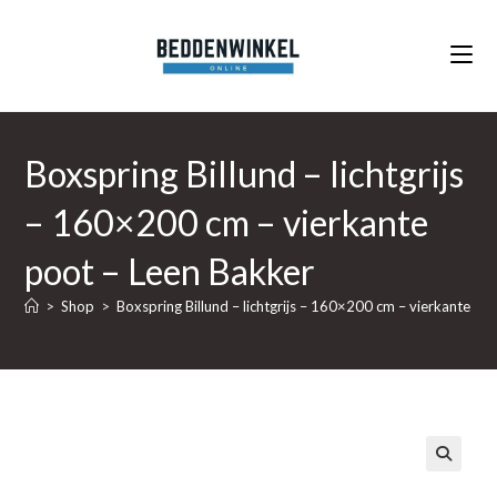
Ga
naar
inhoud
Boxspring Billund – lichtgrijs
– 160×200 cm – vierkante
poot – Leen Bakker
>
Shop
>
Boxspring Billund – lichtgrijs – 160×200 cm – vierkante po
🔍