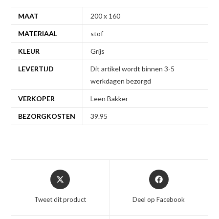
MAAT
200 x 160
MATERIAAL
stof
KLEUR
Grijs
LEVERTIJD
Dit artikel wordt binnen 3-5
werkdagen bezorgd
VERKOPER
Leen Bakker
BEZORGKOSTEN
39.95
Opent
Opent
in
in
een
een
Tweet dit product
Deel op Facebook
nieuw
nieuw
venster
venster