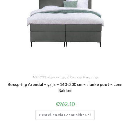
160x200cm boxsprings
,
2-Persoons Boxsprings
Boxspring Arendal – grijs – 160×200 cm – slanke poot – Leen
Bakker
€
962.10
Bestellen via LeenBakker.nl