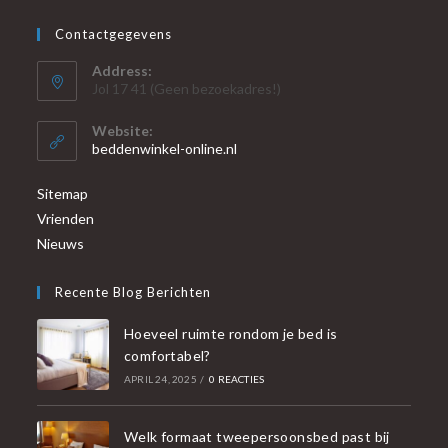
Contactgegevens
Address:
Jol 17 41 (Geen bezoekadres!)
Website:
beddenwinkel-online.nl
Sitemap
Vrienden
Nieuws
Recente Blog Berichten
Hoeveel ruimte rondom je bed is
comfortabel?
APRIL 24, 2025
/
0 REACTIES
Welk formaat tweepersoonsbed past bij