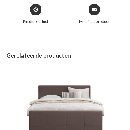
Opent
Opent
in
in
een
een
Pin dit product
E-mail dit product
nieuw
nieuw
venster
venster
Gerelateerde producten