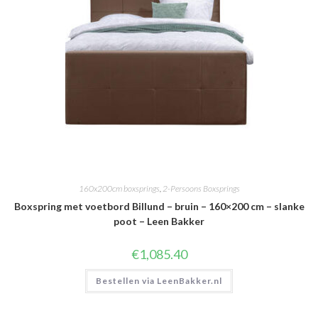
160x200cm boxsprings
,
2-Persoons Boxsprings
Boxspring met voetbord Billund – bruin – 160×200 cm – slanke
poot – Leen Bakker
€
1,085.40
Bestellen via LeenBakker.nl