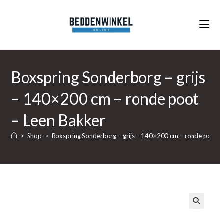
Ga
naar
inhoud
Boxspring Sonderborg – grijs
– 140×200 cm – ronde poot
– Leen Bakker
>
Shop
>
Boxspring Sonderborg – grijs – 140×200 cm – ronde poot 
🔍