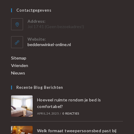
Contactgegevens
Address:
Jol 17 41 (Geen bezoekadres!)
Website:
beddenwinkel-online.nl
Sitemap
Vrienden
Nieuws
Recente Blog Berichten
Hoeveel ruimte rondom je bed is
comfortabel?
APRIL 24, 2025
/
0 REACTIES
Welk formaat tweepersoonsbed past bij