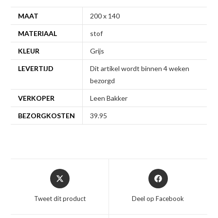
MAAT
200 x 140
MATERIAAL
stof
KLEUR
Grijs
LEVERTIJD
Dit artikel wordt binnen 4 weken
bezorgd
VERKOPER
Leen Bakker
BEZORGKOSTEN
39.95
Opent
Opent
in
in
een
een
Tweet dit product
Deel op Facebook
nieuw
nieuw
venster
venster