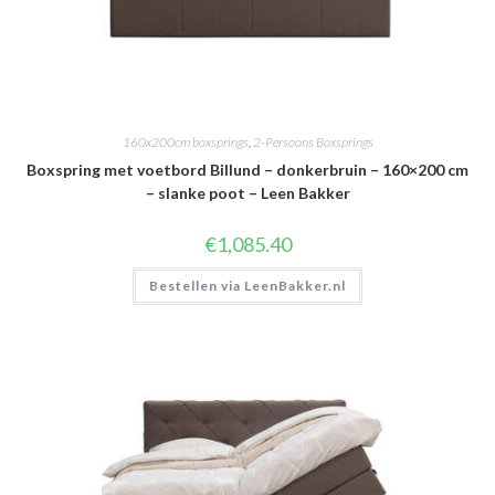
160x200cm boxsprings
,
2-Persoons Boxsprings
Boxspring met voetbord Billund – donkerbruin – 160×200 cm
– slanke poot – Leen Bakker
€
1,085.40
Bestellen via LeenBakker.nl