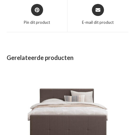
Opent
Opent
in
in
een
een
Pin dit product
E-mail dit product
nieuw
nieuw
venster
venster
Gerelateerde producten