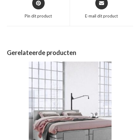
in
in
een
een
Pin dit product
E-mail dit product
nieuw
nieuw
venster
venster
Gerelateerde producten