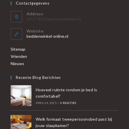
Contactgegevens
Address:
Jol 17 41 (Geen bezoekadres!)
Website:
beddenwinkel-online.nl
Sitemap
Vrienden
Nieuws
Recente Blog Berichten
Hoeveel ruimte rondom je bed is
comfortabel?
APRIL 24, 2025
/
0 REACTIES
Welk formaat tweepersoonsbed past bij
jouw slaapkamer?