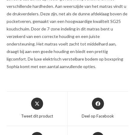
verschillende hardheden. Aan weerszijde van het matras vindt u
de drukverdelers. Deze zijn, net als de dunne afdeklaag boven de
pocketveren, gemaakt van een hoogwaardige kwaliteit SG25
koudschuim. Door de 7-zone indeling in dit matras bent u
verzekerd van een correcte houding en een juiste
ondersteuning. Het matras voelt zacht tot middelhard aan,
draagt bij aan een goede houding en biedt een prettig
ligcomfort. De luxe elektrisch verstelbare bodem op boxspring
Sophia komt met een aantal aanvullende opties.
Opent
Opent
in
in
een
een
Tweet dit product
Deel op Facebook
nieuw
nieuw
venster
venster
Opent
Opent