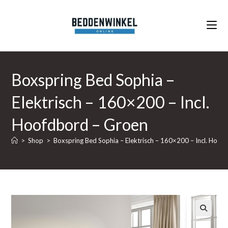
Ga
naar
inhoud
Boxspring Bed Sophia –
Elektrisch – 160×200 – Incl.
Hoofdbord – Groen
>
Shop
>
Boxspring Bed Sophia – Elektrisch – 160×200 – Incl. Hoof
🔍