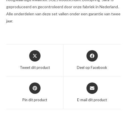
geproduceerd en gecontroleerd door onze fabriek in Nederland.
Alle onderdelen van deze set vallen onder een garantie van twee
jaar.
Opent
Opent
in
in
een
een
Tweet dit product
Deel op Facebook
nieuw
nieuw
venster
venster
Opent
Opent
in
in
een
een
Pin dit product
E-mail dit product
nieuw
nieuw
venster
venster