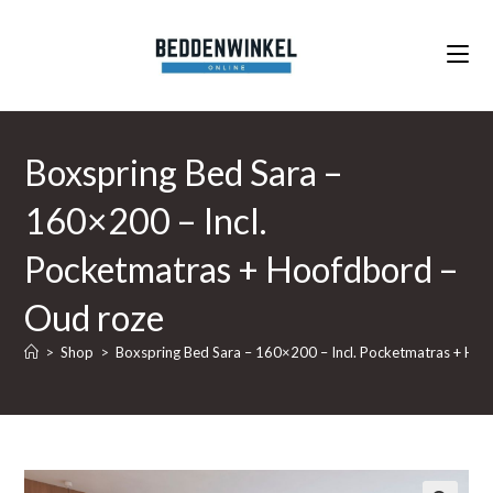
Ga
naar
inhoud
Boxspring Bed Sara –
160×200 – Incl.
Pocketmatras + Hoofdbord –
Oud roze
>
Shop
>
Boxspring Bed Sara – 160×200 – Incl. Pocketmatras + Ho