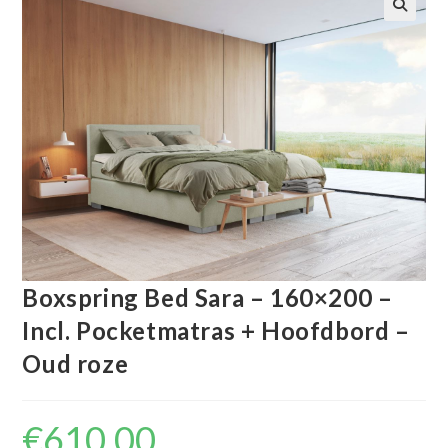
🔍
Boxspring Bed Sara – 160×200 –
Incl. Pocketmatras + Hoofdbord –
Oud roze
€
610.00