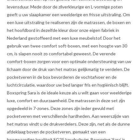
levensduur. Mede door de zilverkleurige en L-vormige poten
geeft u uw slaapkamer een weelderige en frisse uitstraling. Om
een luxe uitstraling te realiseren zijn de matrassen, de boxen en
het hoofdbord in dezelfde kleur door onze eigen fabriek in
Nederland gestoffeerd met een luxe meubelstof. Door het
gebruik van twee comfort soft-boxen, met een hoogte van 30
cm, is slapen nooit zo comfortabel geweest. De verende
comfort-boxen zorgen voor een optimale ondersteuning van uw
lichaam door de druk van het matras gelijkmatig te verdelen. De
pocketveren in de box bevorderen de vochtafvoer en de
luchtcirculatie, waardoor uw bed langer fris en hygiënisch blijft.
Boxspring Sara is de ideale keuze als u wilt gaan voor weelderige
luxe, comfort en duurzaamheid. De matrassen in deze set zijn
opgedeeld in 7-zones. Deze zones zijn ieder gevuld met
pocketveren met verschillende hardheden. Aan weerszijde van
het matras vindt u de drukverdelers. Deze zijn, net als de dunne
afdeklaag boven de pocketveren, gemaakt van een
hoogwaardige kwaliteit SG25 koudschuim. Boxspring ‘Sara’ is