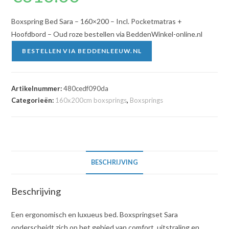
Boxspring Bed Sara – 160×200 – Incl. Pocketmatras +
Hoofdbord – Oud roze bestellen via BeddenWinkel-online.nl
BESTELLEN VIA BEDDENLEEUW.NL
Artikelnummer:
480cedf090da
Categorieën:
160x200cm boxsprings
,
Boxsprings
BESCHRIJVING
Beschrijving
Een ergonomisch en luxueus bed. Boxspringset Sara
onderscheidt zich op het gebied van comfort, uitstraling en