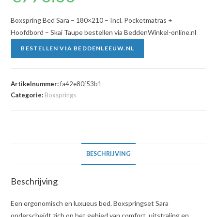
Boxspring Bed Sara – 180×210 – Incl. Pocketmatras +
Hoofdbord – Skai Taupe bestellen via BeddenWinkel-online.nl
BESTELLEN VIA BEDDENLEEUW.NL
Artikelnummer:
fa42e80f53b1
Categorie:
Boxsprings
BESCHRIJVING
Beschrijving
Een ergonomisch en luxueus bed. Boxspringset Sara
onderscheidt zich op het gebied van comfort, uitstraling en