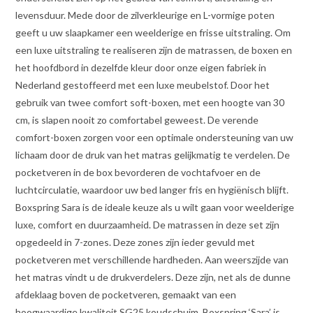
levensduur. Mede door de zilverkleurige en L-vormige poten
geeft u uw slaapkamer een weelderige en frisse uitstraling. Om
een luxe uitstraling te realiseren zijn de matrassen, de boxen en
het hoofdbord in dezelfde kleur door onze eigen fabriek in
Nederland gestoffeerd met een luxe meubelstof. Door het
gebruik van twee comfort soft-boxen, met een hoogte van 30
cm, is slapen nooit zo comfortabel geweest. De verende
comfort-boxen zorgen voor een optimale ondersteuning van uw
lichaam door de druk van het matras gelijkmatig te verdelen. De
pocketveren in de box bevorderen de vochtafvoer en de
luchtcirculatie, waardoor uw bed langer fris en hygiënisch blijft.
Boxspring Sara is de ideale keuze als u wilt gaan voor weelderige
luxe, comfort en duurzaamheid. De matrassen in deze set zijn
opgedeeld in 7-zones. Deze zones zijn ieder gevuld met
pocketveren met verschillende hardheden. Aan weerszijde van
het matras vindt u de drukverdelers. Deze zijn, net als de dunne
afdeklaag boven de pocketveren, gemaakt van een
hoogwaardige kwaliteit SG25 koudschuim. Boxspring ‘Sara’ is