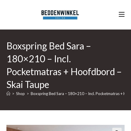
Ga
naar
inhoud
Boxspring Bed Sara –
180×210 – Incl.
Pocketmatras + Hoofdbord –
Skai Taupe
>
Shop
>
Boxspring Bed Sara – 180×210 – Incl. Pocketmatras + Hoo