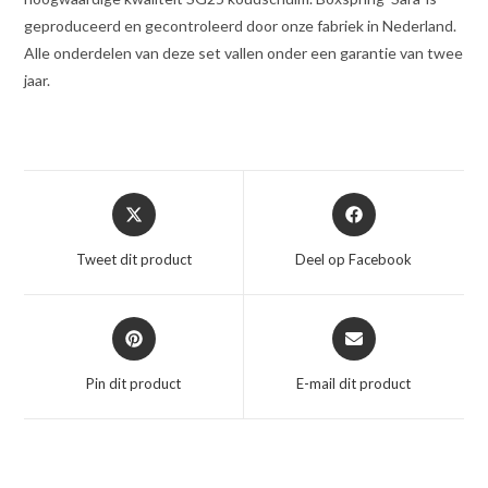
geproduceerd en gecontroleerd door onze fabriek in Nederland.
Alle onderdelen van deze set vallen onder een garantie van twee
jaar.
Opent
Opent
in
in
een
een
Tweet dit product
Deel op Facebook
nieuw
nieuw
venster
venster
Opent
Opent
in
in
een
een
Pin dit product
E-mail dit product
nieuw
nieuw
venster
venster