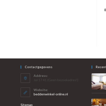
B
Contactgegevens
Recent
Address:
Jol 17 41 (Geen bezoekadres!)
Website:
beddenwinkel-online.nl
Sitemap