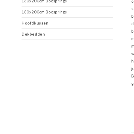
160x200cm Boxsprings
o
s
180x200cm Boxsprings
b
Hoofdkussen
d
b
Dekbedden
m
m
w
h
j
B
g