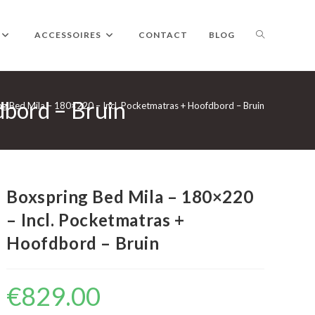
TOGGLE
ACCESSOIRES
CONTACT
BLOG
dbord – Bruin
WEBSITE
ng Bed Mila – 180×220 – Incl. Pocketmatras + Hoofdbord – Bruin
ZOEKEN
Boxspring Bed Mila – 180×220
– Incl. Pocketmatras +
Hoofdbord – Bruin
€
829.00