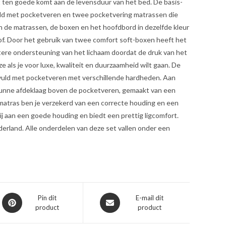
t ten goede komt aan de levensduur van het bed. De basis-
uld met pocketveren en twee pocketvering matrassen die
ijn de matrassen, de boxen en het hoofdbord in dezelfde kleur
of. Door het gebruik van twee comfort soft-boxen heeft het
tere ondersteuning van het lichaam doordat de druk van het
e als je voor luxe, kwaliteit en duurzaamheid wilt gaan. De
gevuld met pocketveren met verschillende hardheden. Aan
e dunne afdeklaag boven de pocketveren, gemaakt van een
matras ben je verzekerd van een correcte houding en een
ij aan een goede houding en biedt een prettig ligcomfort.
derland. Alle onderdelen van deze set vallen onder een
Opent
Opent
Pin dit
E-mail dit
product
product
in
in
een
een