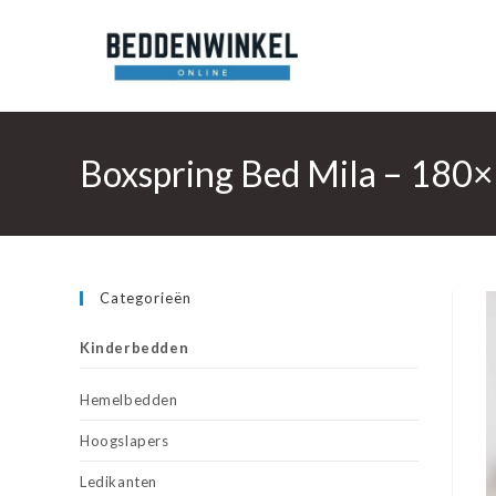
Ga
naar
inhoud
Boxspring Bed Mila – 180×
Categorieën
Kinderbedden
Hemelbedden
Hoogslapers
Ledikanten