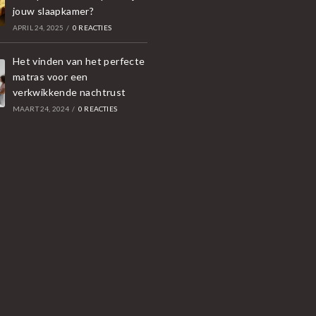
jouw slaapkamer?
APRIL 24, 2025
/
0 REACTIES
Het vinden van het perfecte
matras voor een
verkwikkende nachtrust
MAART 24, 2024
/
0 REACTIES