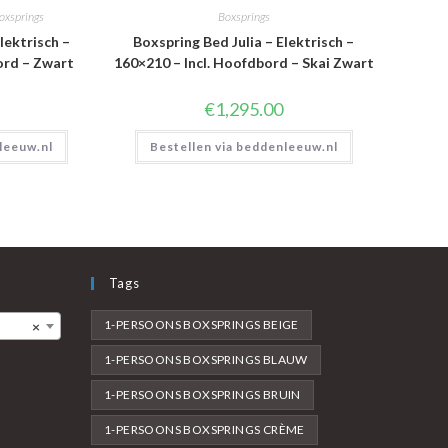
oxsprings
Boxsprings
lektrisch –
Boxspring Bed Julia – Elektrisch –
ord – Zwart
160×210 – Incl. Hoofdbord – Skai Zwart
€
1,295.00
leeuw.nl
Bestellen via beddenleeuw.nl
Tags
1-PERSOONS BOXSPRINGS BEIGE
×
1-PERSOONS BOXSPRINGS BLAUW
1-PERSOONS BOXSPRINGS BRUIN
1-PERSOONS BOXSPRINGS CRÈME