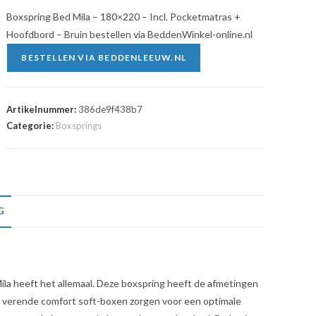
Boxspring Bed Mila – 180×220 – Incl. Pocketmatras +
Hoofdbord – Bruin bestellen via BeddenWinkel-online.nl
BESTELLEN VIA BEDDENLEEUW.NL
Artikelnummer:
386de9f438b7
Categorie:
Boxsprings
G
Mila heeft het allemaal. Deze boxspring heeft de afmetingen
e verende comfort soft-boxen zorgen voor een optimale