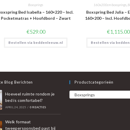
Boxsprings
160x200cm boxsprings
,
B
oxspring Bed Isabella – 160×220 – Incl.
Boxspring Bed Julia – E
Pocketmatras + Hoofdbord – Zwart
160×200 – Incl. Hoofdb
€
529.00
€
1,115.00
Bestellen via beddenleeuw.nl
Bestellen via bedden
e Blog Berichten
Productcategorieën
Hoeveel ruimte rondom je
Boxsprings
bed is comfortabel?
APRIL 24, 2025
/
0 REACTIES
Welk formaat
tweepersoonsbed past bij