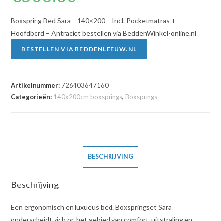
Boxspring Bed Sara – 140×200 – Incl. Pocketmatras +
Hoofdbord – Antraciet bestellen via BeddenWinkel-online.nl
BESTELLEN VIA BEDDENLEEUW.NL
Artikelnummer:
726403647160
Categorieën:
140x200cm boxsprings
,
Boxsprings
BESCHRIJVING
Beschrijving
Een ergonomisch en luxueus bed. Boxspringset Sara
onderscheidt zich op het gebied van comfort, uitstraling en