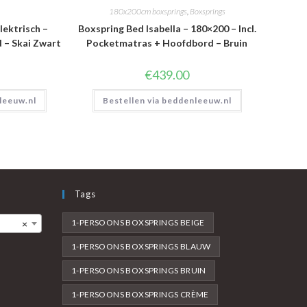
180x200cm boxsprings
,
Boxsprings
lektrisch –
Boxspring Bed Isabella – 180×200 – Incl.
d – Skai Zwart
Pocketmatras + Hoofdbord – Bruin
€
439.00
leeuw.nl
Bestellen via beddenleeuw.nl
Tags
1-PERSOONS BOXSPRINGS BEIGE
×
1-PERSOONS BOXSPRINGS BLAUW
1-PERSOONS BOXSPRINGS BRUIN
1-PERSOONS BOXSPRINGS CRÈME