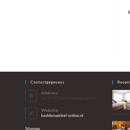
B
Contactgegevens
Recent
Address:
Jol 17 41 (Geen bezoekadres!)
Website:
beddenwinkel-online.nl
Sitemap