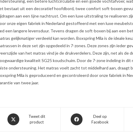
ndersteuning, een betere luchtcirculatie en een goede vochtafvoer, wa
et bestaat uit een decoratief hoofdbord, twee comfort soft-boxen gev
ijdragen aan een ﬁjne nachtrust. Om een luxe uitstraling te realiseren z
oor onze eigen fabriek in Nederland gestoffeerd met een luxe meubelst
ed een langere levensduur. Tevens dragen de soft-boxen bij aan een be
atras gelijkmatiger verdeeld kan worden. Boxspring Mila is de ideale keuz
atrassen in deze set zijn opgedeeld in 7-zones. Deze zones zijn ieder 
eerszijde van het matras vind je de drukverdelers. Deze zijn, net als d
oogwaardige kwaliteit SG25 koudschuim. Door de 7-zone indeling in dit 
uiste ondersteuning. Het matras voelt zacht tot middelhard aan, draagt b
oxspring Mila is geproduceerd en gecontroleerd door onze fabriek in Ne
arantie van twee jaar.
Opent
Opent
Tweet dit
Deel op
product
Facebook
in
in
een
een