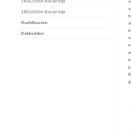
160x200cm Boxsprings
o
s
180x200cm Boxsprings
b
Hoofdkussen
d
b
Dekbedden
m
m
w
h
j
B
g