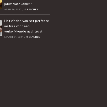
jouw slaapkamer?
APRIL 24, 2025
/
0 REACTIES
Het vinden van het perfecte
matras voor een
verkwikkende nachtrust
MAART 24, 2024
/
0 REACTIES