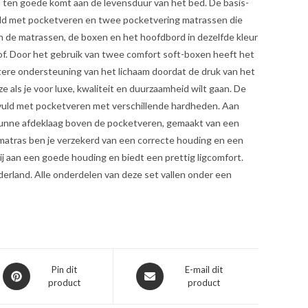
t ten goede komt aan de levensduur van het bed. De basis-
uld met pocketveren en twee pocketvering matrassen die
ijn de matrassen, de boxen en het hoofdbord in dezelfde kleur
of. Door het gebruik van twee comfort soft-boxen heeft het
tere ondersteuning van het lichaam doordat de druk van het
e als je voor luxe, kwaliteit en duurzaamheid wilt gaan. De
gevuld met pocketveren met verschillende hardheden. Aan
e dunne afdeklaag boven de pocketveren, gemaakt van een
matras ben je verzekerd van een correcte houding en een
ij aan een goede houding en biedt een prettig ligcomfort.
derland. Alle onderdelen van deze set vallen onder een
Opent
Opent
Pin dit
E-mail dit
product
product
in
in
een
een