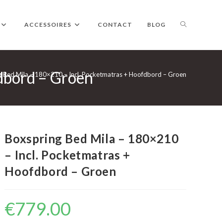
TOGGLE
ACCESSOIRES
CONTACT
BLOG
dbord – Groen
WEBSITE
g Bed Mila – 180×210 – Incl. Pocketmatras + Hoofdbord – Groen
ZOEKEN
Boxspring Bed Mila – 180×210
– Incl. Pocketmatras +
Hoofdbord – Groen
€
779.00