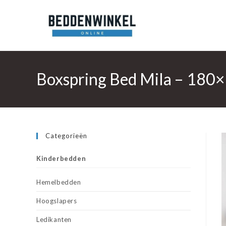
Ga
naar
inhoud
Boxspring Bed Mila – 180×
Categorieën
Kinderbedden
Hemelbedden
Hoogslapers
Ledikanten