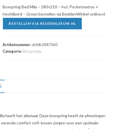
Boxspring Bed Mila – 180×210 – Incl. Pocketmatras +
Hoofdbord – Groen bestellen via BeddenWinkel-online.nl
BESTELLEN VIA BEDDENLEEUW.NL
Artikelnummer:
dcfdb28870d5
Categorie:
Boxsprings
G
Mila heeft het allemaal. Deze boxspring heeft de afmetingen
e verende comfort soft-boxen zorgen voor een optimale