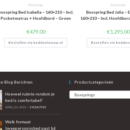
Boxsprings
Boxsprings
oxspring Bed Isabella – 160×210 – Incl.
Boxspring Bed Julia – E
Pocketmatras + Hoofdbord – Groen
160×210 – Incl. Hoofdbor
€
479.00
€
1,295.00
Bestellen via beddenleeuw.nl
Bestellen via bedden
e Blog Berichten
Productcategorieën
Hoeveel ruimte rondom je
Boxsprings
bed is comfortabel?
APRIL 24, 2025
/
0 REACTIES
Welk formaat
tweepersoonsbed past bij