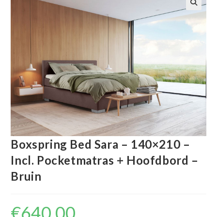
🔍
Boxspring Bed Sara – 140×210 –
Incl. Pocketmatras + Hoofdbord –
Bruin
€
640.00