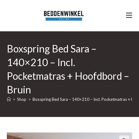
Ga
naar
inhoud
Boxspring Bed Sara –
140×210 – Incl.
Pocketmatras + Hoofdbord –
Bruin
>
Shop
>
Boxspring Bed Sara – 140×210 – Incl. Pocketmatras + Hoo