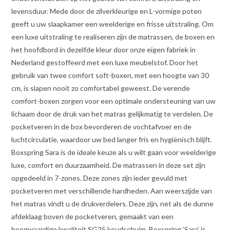
levensduur. Mede door de zilverkleurige en L-vormige poten
geeft u uw slaapkamer een weelderige en frisse uitstraling. Om
een luxe uitstraling te realiseren zijn de matrassen, de boxen en
het hoofdbord in dezelfde kleur door onze eigen fabriek in
Nederland gestoffeerd met een luxe meubelstof. Door het
gebruik van twee comfort soft-boxen, met een hoogte van 30
cm, is slapen nooit zo comfortabel geweest. De verende
comfort-boxen zorgen voor een optimale ondersteuning van uw
lichaam door de druk van het matras gelijkmatig te verdelen. De
pocketveren in de box bevorderen de vochtafvoer en de
luchtcirculatie, waardoor uw bed langer fris en hygiënisch blijft.
Boxspring Sara is de ideale keuze als u wilt gaan voor weelderige
luxe, comfort en duurzaamheid. De matrassen in deze set zijn
opgedeeld in 7-zones. Deze zones zijn ieder gevuld met
pocketveren met verschillende hardheden. Aan weerszijde van
het matras vindt u de drukverdelers. Deze zijn, net als de dunne
afdeklaag boven de pocketveren, gemaakt van een
hoogwaardige kwaliteit SG25 koudschuim. Boxspring ‘Sara’ is