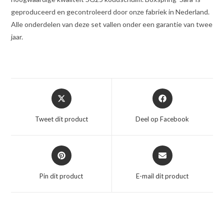
geproduceerd en gecontroleerd door onze fabriek in Nederland.
Alle onderdelen van deze set vallen onder een garantie van twee
jaar.
Opent
Opent
in
in
een
een
Tweet dit product
Deel op Facebook
nieuw
nieuw
venster
venster
Opent
Opent
in
in
een
een
Pin dit product
E-mail dit product
nieuw
nieuw
venster
venster