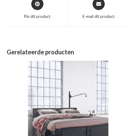
Opent
Opent
in
in
een
een
Pin dit product
E-mail dit product
nieuw
nieuw
venster
venster
Gerelateerde producten