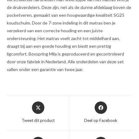
de drukverdelers. Deze zijn, net als de dunne afdeklaag boven de
pocketveren, gemaakt van een hoogwaardige kwaliteit SG25
koudschuim. Door de 7-zone indeling in dit matras ben je
verzekerd van een correcte houding en een juiste
ondersteuning. Het matras voelt zacht tot middelhard aan,
draagt bij aan een goede houding en biedt een prettig
ligcomfort. Boxspring Mila is geproduceerd en gecontroleerd
door onze fabriek in Nederland. Alle onderdelen van deze set
vallen onder een garantie van twee jaar.
Opent
Opent
in
in
een
een
Tweet dit product
Deel op Facebook
nieuw
nieuw
venster
venster