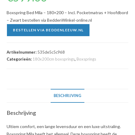
Boxspring Bed Mila – 180×200 – Incl. Pocketmatras + Hoofdbord
– Zwart bestellen via BeddenWinkel-online.nl
BESTELLEN VIA BEDDENLEEUW.NL
Artikelnummer:
535de5c5c968
Categorieën:
180x200cm boxsprings
,
Boxsprings
BESCHRIJVING
Beschrijving
Ultiem comfort, een lange levensduur en een luxe uitstraling.
Boxspring Mila heeft het allemaal. Deze boxspring heeft de