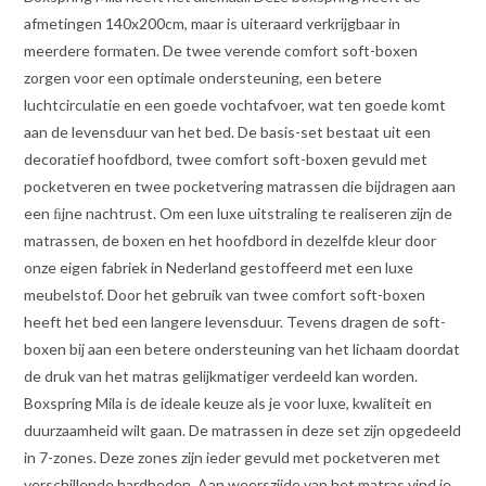
afmetingen 140x200cm, maar is uiteraard verkrijgbaar in
meerdere formaten. De twee verende comfort soft-boxen
zorgen voor een optimale ondersteuning, een betere
luchtcirculatie en een goede vochtafvoer, wat ten goede komt
aan de levensduur van het bed. De basis-set bestaat uit een
decoratief hoofdbord, twee comfort soft-boxen gevuld met
pocketveren en twee pocketvering matrassen die bijdragen aan
een ﬁjne nachtrust. Om een luxe uitstraling te realiseren zijn de
matrassen, de boxen en het hoofdbord in dezelfde kleur door
onze eigen fabriek in Nederland gestoffeerd met een luxe
meubelstof. Door het gebruik van twee comfort soft-boxen
heeft het bed een langere levensduur. Tevens dragen de soft-
boxen bij aan een betere ondersteuning van het lichaam doordat
de druk van het matras gelijkmatiger verdeeld kan worden.
Boxspring Mila is de ideale keuze als je voor luxe, kwaliteit en
duurzaamheid wilt gaan. De matrassen in deze set zijn opgedeeld
in 7-zones. Deze zones zijn ieder gevuld met pocketveren met
verschillende hardheden. Aan weerszijde van het matras vind je