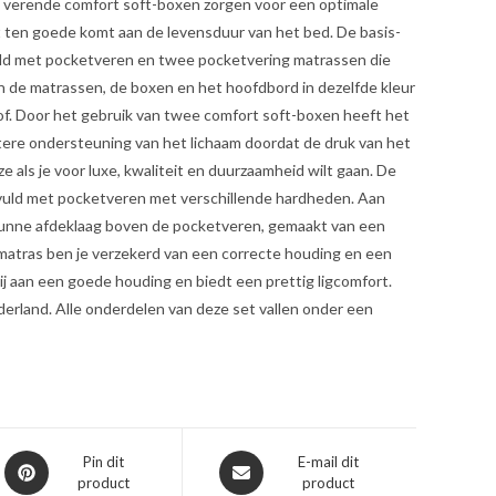
e verende comfort soft-boxen zorgen voor een optimale
t ten goede komt aan de levensduur van het bed. De basis-
uld met pocketveren en twee pocketvering matrassen die
ijn de matrassen, de boxen en het hoofdbord in dezelfde kleur
of. Door het gebruik van twee comfort soft-boxen heeft het
tere ondersteuning van het lichaam doordat de druk van het
e als je voor luxe, kwaliteit en duurzaamheid wilt gaan. De
gevuld met pocketveren met verschillende hardheden. Aan
e dunne afdeklaag boven de pocketveren, gemaakt van een
matras ben je verzekerd van een correcte houding en een
ij aan een goede houding en biedt een prettig ligcomfort.
derland. Alle onderdelen van deze set vallen onder een
Opent
Opent
Pin dit
E-mail dit
product
product
in
in