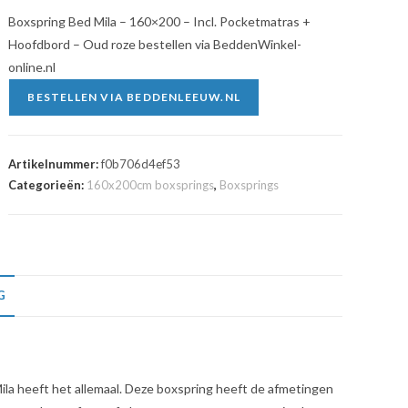
Boxspring Bed Mila – 160×200 – Incl. Pocketmatras +
Hoofdbord – Oud roze bestellen via BeddenWinkel-
online.nl
BESTELLEN VIA BEDDENLEEUW.NL
Artikelnummer:
f0b706d4ef53
Categorieën:
160x200cm boxsprings
,
Boxsprings
G
Mila heeft het allemaal. Deze boxspring heeft de afmetingen