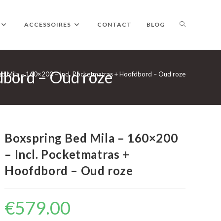
TOGGLE
ACCESSOIRES
CONTACT
BLOG
dbord – Oud roze
WEBSITE
ed Mila – 160×200 – Incl. Pocketmatras + Hoofdbord – Oud roze
ZOEKEN
Boxspring Bed Mila – 160×200
– Incl. Pocketmatras +
Hoofdbord – Oud roze
€
579.00