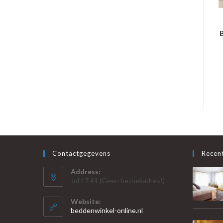
B
Contactgegevens
Recent
Address:
Jol 17 41 (Geen bezoekadres!)
Website:
beddenwinkel-online.nl