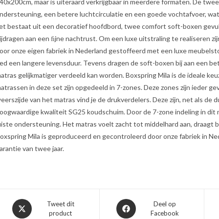
40x200cm, maar is uiteraard verkrijgbaar in meerdere formaten. De twe
ndersteuning, een betere luchtcirculatie en een goede vochtafvoer, wa
et bestaat uit een decoratief hoofdbord, twee comfort soft-boxen gev
ijdragen aan een ﬁjne nachtrust. Om een luxe uitstraling te realiseren z
oor onze eigen fabriek in Nederland gestoffeerd met een luxe meubelst
ed een langere levensduur. Tevens dragen de soft-boxen bij aan een be
atras gelijkmatiger verdeeld kan worden. Boxspring Mila is de ideale keuz
atrassen in deze set zijn opgedeeld in 7-zones. Deze zones zijn ieder 
eerszijde van het matras vind je de drukverdelers. Deze zijn, net als d
oogwaardige kwaliteit SG25 koudschuim. Door de 7-zone indeling in dit 
uiste ondersteuning. Het matras voelt zacht tot middelhard aan, draagt b
oxspring Mila is geproduceerd en gecontroleerd door onze fabriek in Ne
arantie van twee jaar.
Opent
Opent
Tweet dit
Deel op
product
Facebook
in
in