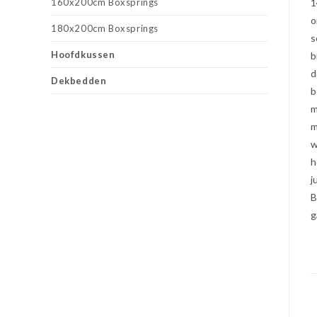
160x200cm Boxsprings
1
o
180x200cm Boxsprings
s
Hoofdkussen
b
d
Dekbedden
b
m
m
w
h
j
B
g