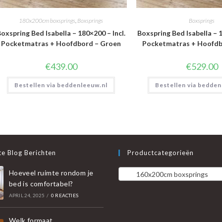
180x200cm boxsprings
,
Boxsprings
Boxsprings
oxspring Bed Isabella – 180×200 – Incl.
Boxspring Bed Isabella – 1
Pocketmatras + Hoofdbord – Groen
Pocketmatras + Hoofdb
€
439.00
€
529.00
Bestellen via beddenleeuw.nl
Bestellen via bedden
e Blog Berichten
Productcategorieën
Hoeveel ruimte rondom je
160x200cm boxsprings
bed is comfortabel?
APRIL 24, 2025
/
0 REACTIES
Welk formaat