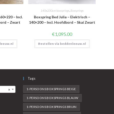
140x200cm boxsprings
,
Boxsprings
60×220 – Incl.
Boxspring Bed Julia – Elektrisch –
ord – Zwart
140×200 – Incl. Hoofdbord – Skai Zwart
€
1,095.00
leeuw.nl
Bestellen via beddenleeuw.nl
Tags
1-PERSOONS BOXSPRINGS BEIGE
×
1-PERSOONS BOXSPRINGS BLAUW
1-PERSOONS BOXSPRINGS BRUIN