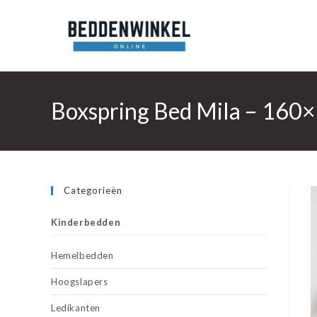
Ga
naar
inhoud
Boxspring Bed Mila – 160×
Categorieën
Kinderbedden
Hemelbedden
Hoogslapers
Ledikanten