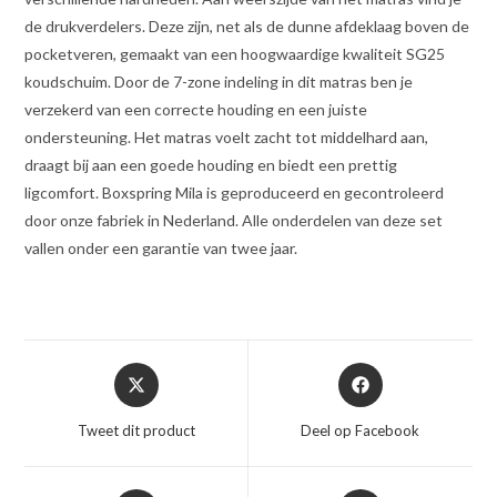
de drukverdelers. Deze zijn, net als de dunne afdeklaag boven de
pocketveren, gemaakt van een hoogwaardige kwaliteit SG25
koudschuim. Door de 7-zone indeling in dit matras ben je
verzekerd van een correcte houding en een juiste
ondersteuning. Het matras voelt zacht tot middelhard aan,
draagt bij aan een goede houding en biedt een prettig
ligcomfort. Boxspring Mila is geproduceerd en gecontroleerd
door onze fabriek in Nederland. Alle onderdelen van deze set
vallen onder een garantie van twee jaar.
Opent
Opent
in
in
een
een
Tweet dit product
Deel op Facebook
nieuw
nieuw
venster
venster