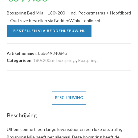
Boxspring Bed Mila – 180×200 – Incl. Pocketmatras + Hoofdbord
– Oud roze bestellen via BeddenWinkel-online.nl
BESTELLEN VIA BEDDENLEEUW.NL
Artikelnummer:
babe4934084b
Categorieën:
180x200cm boxsprings
,
Boxsprings
BESCHRIJVING
Beschrijving
Ultiem comfort, een lange levensduur en een luxe uitstraling.
Boxspring Mila heeft het allemaal. Deze boxspring heeft de