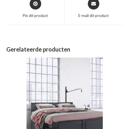
Opent
Opent
in
in
een
een
Pin dit product
E-mail dit product
nieuw
nieuw
venster
venster
Gerelateerde producten