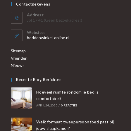
Contactgegevens
Address:
Jol 17 41 (Geen bezoekadres!)
Website:
beddenwinkel-online.nl
Sitemap
Vrienden
Nieuws
Recente Blog Berichten
Hoeveel ruimte rondom je bed is
comfortabel?
APRIL 24, 2025
/
0 REACTIES
Welk formaat tweepersoonsbed past bij
jouw slaapkamer?