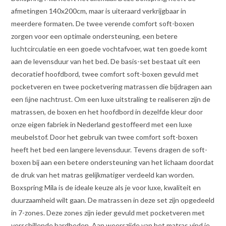
afmetingen 140x200cm, maar is uiteraard verkrijgbaar in
meerdere formaten. De twee verende comfort soft-boxen
zorgen voor een optimale ondersteuning, een betere
luchtcirculatie en een goede vochtafvoer, wat ten goede komt
aan de levensduur van het bed. De basis-set bestaat uit een
decoratief hoofdbord, twee comfort soft-boxen gevuld met
pocketveren en twee pocketvering matrassen die bijdragen aan
een ﬁjne nachtrust. Om een luxe uitstraling te realiseren zijn de
matrassen, de boxen en het hoofdbord in dezelfde kleur door
onze eigen fabriek in Nederland gestoffeerd met een luxe
meubelstof. Door het gebruik van twee comfort soft-boxen
heeft het bed een langere levensduur. Tevens dragen de soft-
boxen bij aan een betere ondersteuning van het lichaam doordat
de druk van het matras gelijkmatiger verdeeld kan worden.
Boxspring Mila is de ideale keuze als je voor luxe, kwaliteit en
duurzaamheid wilt gaan. De matrassen in deze set zijn opgedeeld
in 7-zones. Deze zones zijn ieder gevuld met pocketveren met
verschillende hardheden. Aan weerszijde van het matras vind je