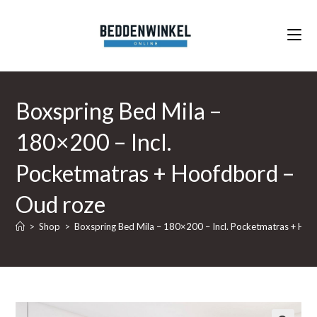
Ga
naar
inhoud
Boxspring Bed Mila –
180×200 – Incl.
Pocketmatras + Hoofdbord –
Oud roze
>
Shop
>
Boxspring Bed Mila – 180×200 – Incl. Pocketmatras + Ho