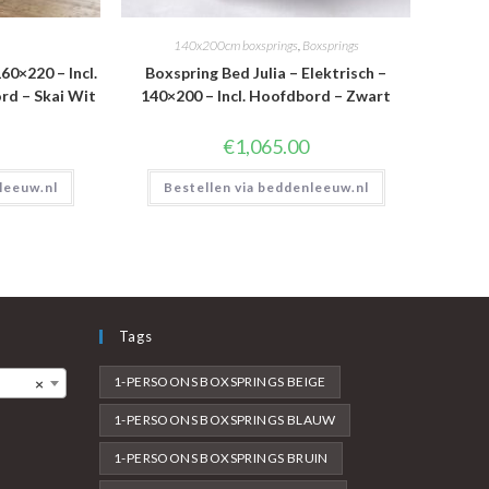
140x200cm boxsprings
,
Boxsprings
60×220 – Incl.
Boxspring Bed Julia – Elektrisch –
d – Skai Wit
140×200 – Incl. Hoofdbord – Zwart
€
1,065.00
leeuw.nl
Bestellen via beddenleeuw.nl
Tags
1-PERSOONS BOXSPRINGS BEIGE
×
1-PERSOONS BOXSPRINGS BLAUW
1-PERSOONS BOXSPRINGS BRUIN