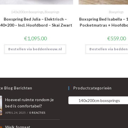
140x200cm boxsprings
,
Boxsprings
Boxsprings
Boxspring Bed Julia – Elektrisch –
Boxspring Bed Isabella – 1
40×200 – Incl. Hoofdbord – Skai Zwart
Pocketmatras + Hoofdbor
€
1,095.00
€
559.00
Bestellen via beddenleeuw.nl
Bestellen via bedden
e Blog Berichten
Productcategorieën
Hoeveel ruimte rondom je
140x200cm boxsprings
bed is comfortabel?
APRIL 24, 2025
/
0 REACTIES
Welk formaat