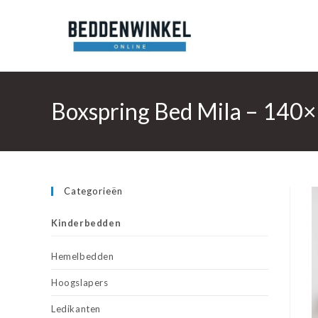
Ga
naar
inhoud
Boxspring Bed Mila – 140×
Categorieën
Kinderbedden
Hemelbedden
Hoogslapers
Ledikanten