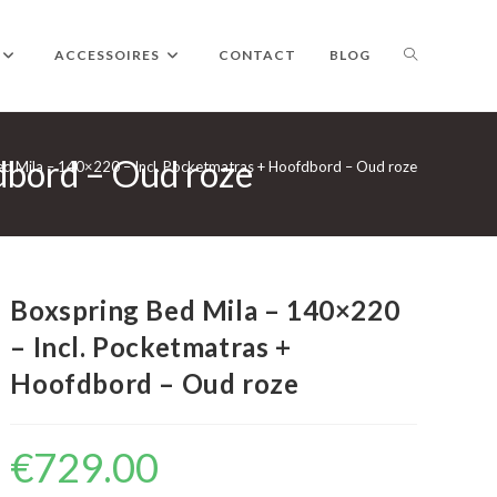
TOGGLE
ACCESSOIRES
CONTACT
BLOG
dbord – Oud roze
WEBSITE
ed Mila – 140×220 – Incl. Pocketmatras + Hoofdbord – Oud roze
ZOEKEN
Boxspring Bed Mila – 140×220
– Incl. Pocketmatras +
Hoofdbord – Oud roze
€
729.00