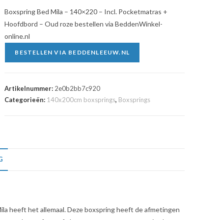
Boxspring Bed Mila – 140×220 – Incl. Pocketmatras +
Hoofdbord – Oud roze bestellen via BeddenWinkel-
online.nl
BESTELLEN VIA BEDDENLEEUW.NL
Artikelnummer:
2e0b2bb7c920
Categorieën:
140x200cm boxsprings
,
Boxsprings
G
Mila heeft het allemaal. Deze boxspring heeft de afmetingen