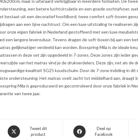
40x200cm, maar is uiteraard verkrijgbaar in meerdere formaten. De twe
ndersteuning, een betere luchtcirculatie en een goede vochtafvoer, wa
et bestaat uit een decoratief hoofdbord, twee comfort soft-boxen gev
ijdragen aan een ﬁjne nachtrust. Om een luxe uitstraling te realiseren z
oor onze eigen fabriek in Nederland gestoffeerd met een luxe meubelst
ed een langere levensduur. Tevens dragen de soft-boxen bij aan een be
atras gelijkmatiger verdeeld kan worden. Boxspring Mila is de ideale keuz
atrassen in deze set zijn opgedeeld in 7-zones. Deze zones zijn ieder 
eerszijde van het matras vind je de drukverdelers. Deze zijn, net als d
oogwaardige kwaliteit SG25 koudschuim. Door de 7-zone indeling in dit 
uiste ondersteuning. Het matras voelt zacht tot middelhard aan, draagt b
oxspring Mila is geproduceerd en gecontroleerd door onze fabriek in Ne
arantie van twee jaar.
Opent
Opent
Tweet dit
Deel op
product
Facebook
in
in