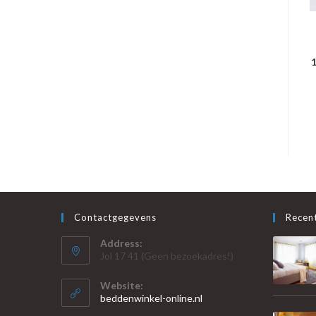
1
Contactgegevens
Recent
Address:
Jol 17 41 (Geen bezoekadres!)
Website:
beddenwinkel-online.nl