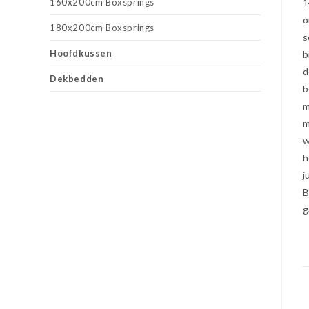
160x200cm Boxsprings
1
o
180x200cm Boxsprings
s
Hoofdkussen
b
d
Dekbedden
b
m
m
w
h
j
B
g