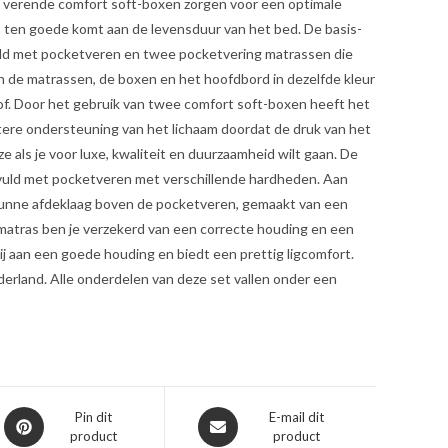
e verende comfort soft-boxen zorgen voor een optimale
t ten goede komt aan de levensduur van het bed. De basis-
uld met pocketveren en twee pocketvering matrassen die
ijn de matrassen, de boxen en het hoofdbord in dezelfde kleur
of. Door het gebruik van twee comfort soft-boxen heeft het
tere ondersteuning van het lichaam doordat de druk van het
e als je voor luxe, kwaliteit en duurzaamheid wilt gaan. De
gevuld met pocketveren met verschillende hardheden. Aan
e dunne afdeklaag boven de pocketveren, gemaakt van een
matras ben je verzekerd van een correcte houding en een
ij aan een goede houding en biedt een prettig ligcomfort.
derland. Alle onderdelen van deze set vallen onder een
Opent
Opent
Pin dit
E-mail dit
product
product
in
in