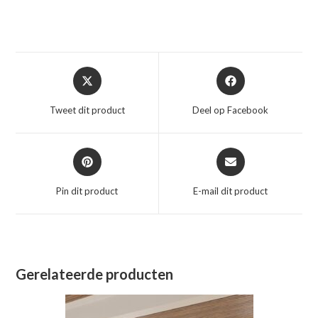
Opent
Opent
in
in
een
een
Tweet dit product
Deel op Facebook
nieuw
nieuw
venster
venster
Opent
Opent
in
in
een
een
Pin dit product
E-mail dit product
nieuw
nieuw
venster
venster
Gerelateerde producten