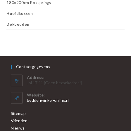
180x200cm Boxsprings
Hoofdkussen
Dekbedden
Contactgegevens
Address:
Jol 17 41 (Geen bezoekadres!)
Website:
beddenwinkel-online.nl
Sitemap
Vrienden
Nieuws