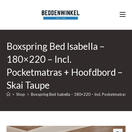
Ga
naar
inhoud
Boxspring Bed Isabella –
180×220 – Incl.
Pocketmatras + Hoofdbord –
Skai Taupe
>
Shop
>
Boxspring Bed Isabella – 180×220 – Incl. Pocketmatras +