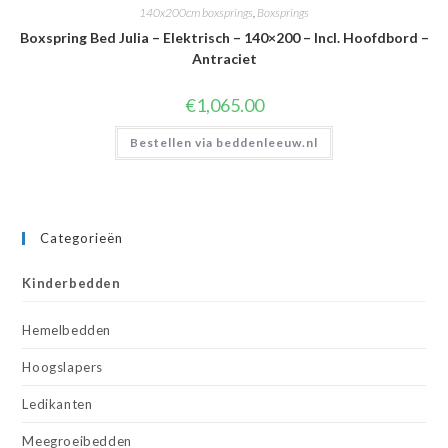
140x200cm boxsprings
,
Boxsprings
Boxspring Bed Julia – Elektrisch – 140×200 – Incl. Hoofdbord –
Antraciet
€
1,065.00
Bestellen via beddenleeuw.nl
Categorieën
Kinderbedden
Hemelbedden
Hoogslapers
Ledikanten
Meegroeibedden