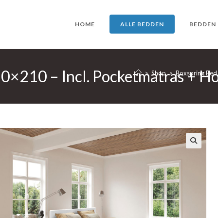
HOME
ALLE BEDDEN
BEDDEN
80×210 – Incl. Pocketmatras + H
>
Shop
>
Boxspring Bed 
🔍