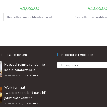
€
1,065.00
€
1,065.00
Bestellen via beddenleeuw.nl
Bestellen via bedden
e Blog Berichten
Productcategorieën
Hoeveel ruimte rondom je
Boxsprings
bed is comfortabel?
APRIL 24, 2025
/
0 REACTIES
Welk formaat
tweepersoonsbed past bij
jouw slaapkamer?
APRIL 24, 2025
/
0 REACTIES