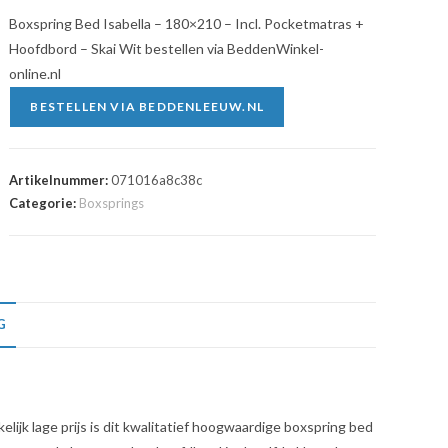
Boxspring Bed Isabella – 180×210 – Incl. Pocketmatras +
Hoofdbord – Skai Wit bestellen via BeddenWinkel-
online.nl
BESTELLEN VIA BEDDENLEEUW.NL
Artikelnummer:
071016a8c38c
Categorie:
Boxsprings
G
lijk lage prijs is dit kwalitatief hoogwaardige boxspring bed