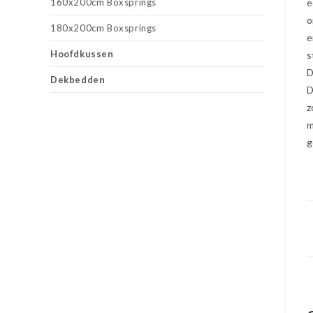
160x200cm Boxsprings
e
o
180x200cm Boxsprings
e
Hoofdkussen
s
D
Dekbedden
D
z
m
g