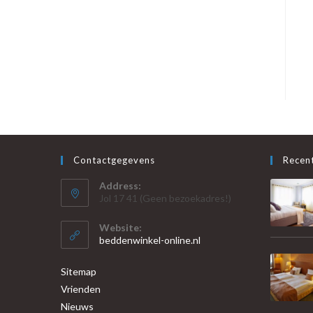
Contactgegevens
Recent
Address:
Jol 17 41 (Geen bezoekadres!)
Website:
beddenwinkel-online.nl
Sitemap
Vrienden
Nieuws