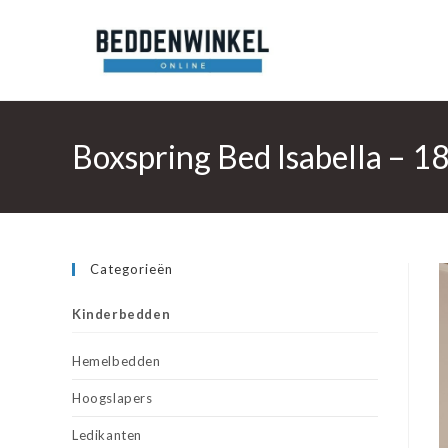
Ga
naar
inhoud
Boxspring Bed Isabella – 1
Categorieën
Kinderbedden
Hemelbedden
Hoogslapers
Ledikanten