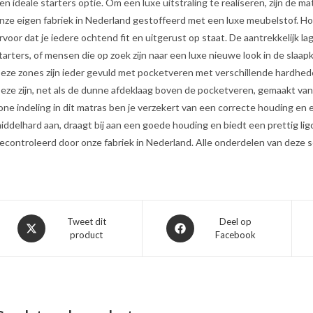
en ideale starters optie. Om een luxe uitstraling te realiseren, zijn de 
nze eigen fabriek in Nederland gestoffeerd met een luxe meubelstof. H
rvoor dat je iedere ochtend fit en uitgerust op staat. De aantrekkelijk l
tarters, of mensen die op zoek zijn naar een luxe nieuwe look in de slaap
eze zones zijn ieder gevuld met pocketveren met verschillende hardhede
eze zijn, net als de dunne afdeklaag boven de pocketveren, gemaakt va
one indeling in dit matras ben je verzekert van een correcte houding en 
iddelhard aan, draagt bij aan een goede houding en biedt een prettig li
econtroleerd door onze fabriek in Nederland. Alle onderdelen van deze se
Opent
Opent
Tweet dit
Deel op
product
Facebook
in
in
een
een
nieuw
nieuw
venster
venster