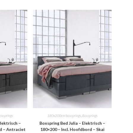
oxsprings
180x200cm boxsprings
,
Boxsprings
lektrisch –
Boxspring Bed Julia – Elektrisch –
d – Antraciet
180×200 – Incl. Hoofdbord – Skai