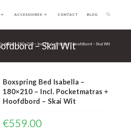
TOGGLE
ACCESSOIRES
CONTACT
BLOG
oofdbord – Skai Wit
WEBSITE
Isabella – 180×210 – Incl. Pocketmatras + Hoofdbord – Skai Wit
ZOEKEN
Boxspring Bed Isabella –
180×210 – Incl. Pocketmatras +
Hoofdbord – Skai Wit
€
559.00