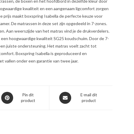
matrassen, de boxen en het hoofdbord in dezelfde kleur door
oogwaardige kwaliteit en een aangenaam ligcomfort zorgen
age prijs maakt boxspring Isabella de perfecte keuze voor
kamer. De matrassen in deze set zijn opgedeeld in 7-zones.
n. Aan weerszijde van het matras vind je de drukverdelers.
n een hoogwaardige kwaliteit SG25 koudschuim. Door de 7-
een juiste ondersteuning. Het matras voelt zacht tot
gcomfort. Boxspring Isabella is geproduceerd en
t vallen onder een garantie van twee jaar.
Opent
Opent
Pin dit
E-mail dit
product
product
in
in
een
een
nieuw
nieuw
venster
venster