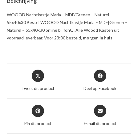
Beschrijving
WOOOD Nachtkastje Marla – MDF/Grenen – Naturel –
55x40x30 Bestel WOOOD Nachtkastje Marla – MDF|Grenen –
Naturel – 55x40x30 online bij fonQ. Alle Woood Kasten uit
voorraad leverbaar. Voor 23:00 besteld,
morgen in huis
Opent
Opent
in
in
een
een
Tweet dit product
Deel op Facebook
nieuw
nieuw
venster
venster
Opent
Opent
in
in
een
een
Pin dit product
E-mail dit product
nieuw
nieuw
venster
venster