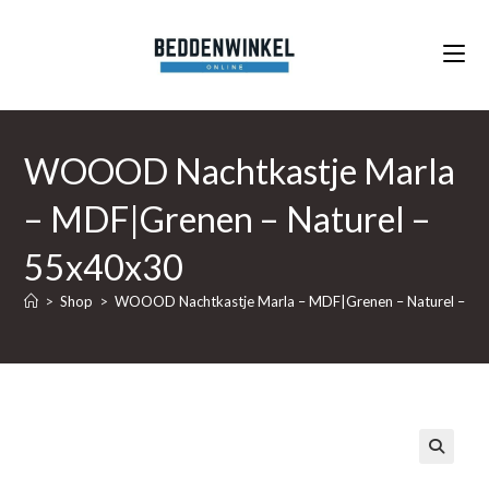
Ga
naar
inhoud
WOOOD Nachtkastje Marla
– MDF|Grenen – Naturel –
55x40x30
>
Shop
>
WOOOD Nachtkastje Marla – MDF|Grenen – Naturel – 5
🔍