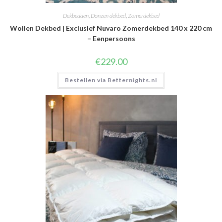
Dekbedden
,
Donzen dekbed
,
Zomerdekbed
Wollen Dekbed | Exclusief Nuvaro Zomerdekbed 140 x 220 cm
– Eenpersoons
€
229.00
Bestellen via Betternights.nl