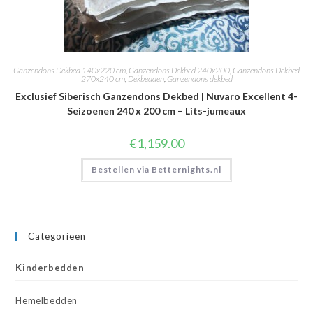
Ganzendons Dekbed 140x220 cm
,
Ganzendons Dekbed 240x200
,
Ganzendons Dekbed
270x240 cm
,
Dekbedden
,
Ganzendons dekbed
Exclusief Siberisch Ganzendons Dekbed | Nuvaro Excellent 4-
Seizoenen 240 x 200 cm – Lits-jumeaux
€
1,159.00
Bestellen via Betternights.nl
Categorieën
Kinderbedden
Hemelbedden