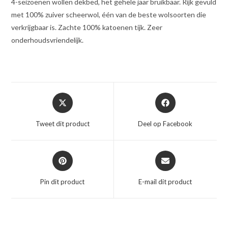
4-seizoenen wollen dekbed, het gehele jaar bruikbaar. Rijk gevuld
met 100% zuiver scheerwol, één van de beste wolsoorten die
verkrijgbaar is. Zachte 100% katoenen tijk. Zeer
onderhoudsvriendelijk.
Opent
Opent
in
in
een
een
Tweet dit product
Deel op Facebook
nieuw
nieuw
venster
venster
Opent
Opent
in
in
een
een
Pin dit product
E-mail dit product
nieuw
nieuw
venster
venster