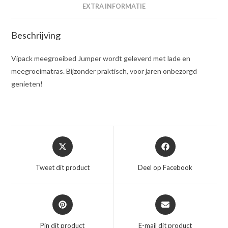
EXTRA INFORMATIE
Beschrijving
Vipack meegroeibed Jumper wordt geleverd met lade en
meegroeimatras. Bijzonder praktisch, voor jaren onbezorgd
genieten!
Opent
Opent
in
in
een
een
Tweet dit product
Deel op Facebook
nieuw
nieuw
venster
venster
Opent
Opent
in
in
een
een
Pin dit product
E-mail dit product