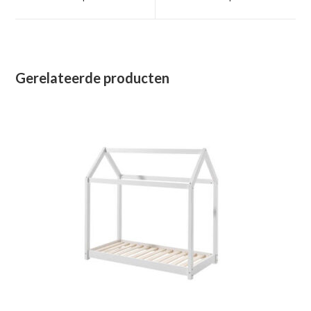
nieuw
nieuw
venster
venster
Gerelateerde producten