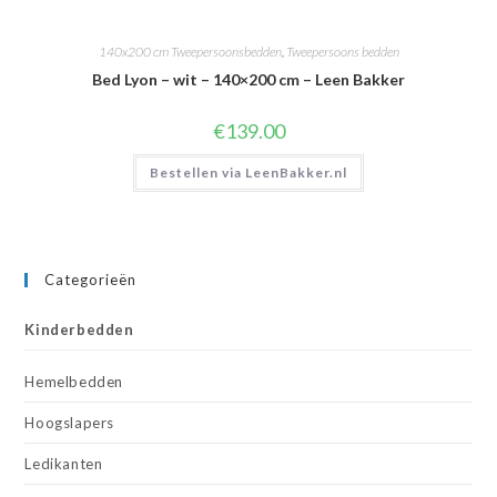
140x200 cm Tweepersoonsbedden
,
Tweepersoons bedden
Bed Lyon – wit – 140×200 cm – Leen Bakker
€
139.00
Bestellen via LeenBakker.nl
Categorieën
Kinderbedden
Hemelbedden
Hoogslapers
Ledikanten