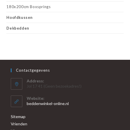
180x200cm Boxsprings
Hoofdkussen
Dekbedden
Contactgegevens
Address:
Jol 17 41 (Geen bezoekadres!)
Website:
beddenwinkel-online.nl
Sitemap
Vrienden