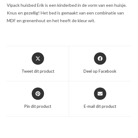
Vipack huisbed Erik is een kinderbed in de vorm van een huisje.
Knus en gezellig! Het bed is gemaakt van een combinatie van
MDF en grenenhout en het heeft de kleur wit.
Opent
Opent
in
in
een
een
Tweet dit product
Deel op Facebook
nieuw
nieuw
venster
venster
Opent
Opent
in
in
een
een
Pin dit product
E-mail dit product
nieuw
nieuw
venster
venster