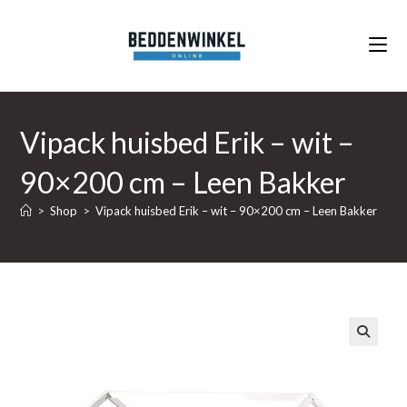
Ga
naar
inhoud
Vipack huisbed Erik – wit –
90×200 cm – Leen Bakker
>
Shop
>
Vipack huisbed Erik – wit – 90×200 cm – Leen Bakker
🔍