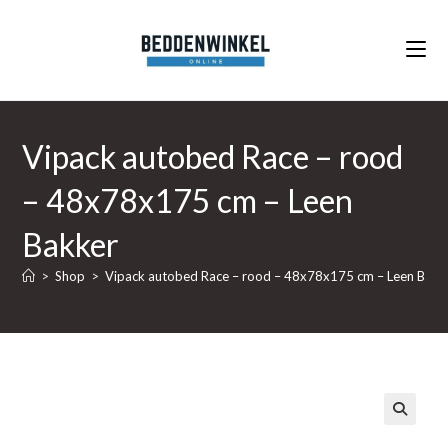
Ga
naar
inhoud
Vipack autobed Race – rood
– 48x78x175 cm – Leen
Bakker
>
Shop
>
Vipack autobed Race – rood – 48x78x175 cm – Leen Bakk
🔍