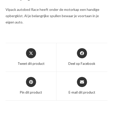
Vipack autobed Race heeft onder de motorkap een handige
opbergkist. Al je belangrijke spullen bewaar je voortaan in je
eigen auto.
Opent
Opent
in
in
een
een
Tweet dit product
Deel op Facebook
nieuw
nieuw
venster
venster
Opent
Opent
in
in
een
een
Pin dit product
E-mail dit product
nieuw
nieuw
venster
venster