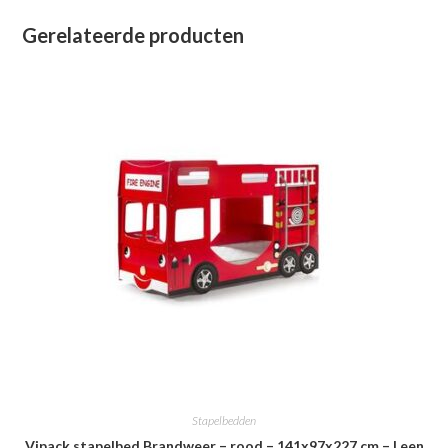
Gerelateerde producten
Stapelbedden
Vipack stapelbed Brandweer – rood – 141x97x227 cm – Leen