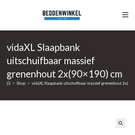
Ga
naar
inhoud
vidaXL Slaapbank
uitschuifbaar massief
grenenhout 2x(90×190) cm
>
Shop
>
vidaXL Slaapbank uitschuifbaar massief grenenhout 2x(90
🔍