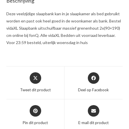
Beschrijving
Deze veelzijdige slaapbank kan in je slaapkamer als bed gebruikt
worden en past ook heel goed in de woonkamer als bank. Bestel
vidaXL Slaapbank uitschuifbaar massief grenenhout 2x(90×190)
cm online bij fonQ. Alle vidaXL Bedden uit voorraad leverbaar.
Voor 23:59 besteld, uiterlijk woensdag in huis
Opent
Opent
in
in
een
een
Tweet dit product
Deel op Facebook
nieuw
nieuw
venster
venster
Opent
Opent
in
in
een
een
Pin dit product
E-mail dit product
nieuw
nieuw