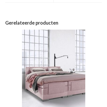
venster
venster
Gerelateerde producten