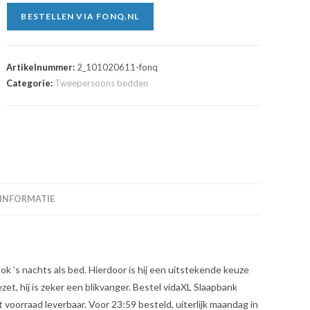
BESTELLEN VIA FONQ.NL
Artikelnummer:
2_101020611-fonq
Categorie:
Tweepersoons bedden
 INFORMATIE
ok ’s nachts als bed. Hierdoor is hij een uitstekende keuze
t, hij is zeker een blikvanger. Bestel vidaXL Slaapbank
voorraad leverbaar. Voor 23:59 besteld, uiterlijk maandag in