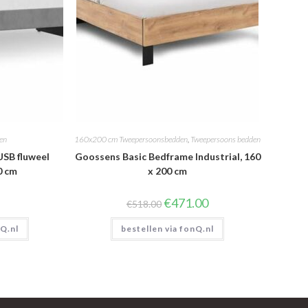
en
160x200 cm Tweepersoonsbedden
,
Tweepersoons bedden
USB fluweel
Goossens Basic Bedframe Industrial, 160
0 cm
x 200 cm
Oorspronkelijke
Huidige
€
471.00
€
518.00
prijs
prijs
was:
is:
nQ.nl
bestellen via fonQ.nl
€518.00.
€471.00.