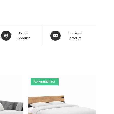
Opent
Opent
Pin dit
E-mail dit
product
product
in
in
een
een
nieuw
nieuw
venster
venster
AANBIEDING!