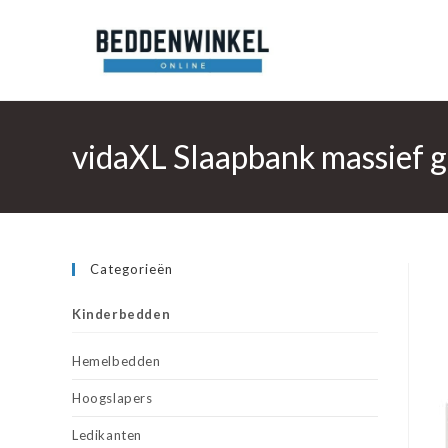
Ga
naar
inhoud
vidaXL Slaapbank massief
Categorieën
Kinderbedden
Hemelbedden
Hoogslapers
Ledikanten