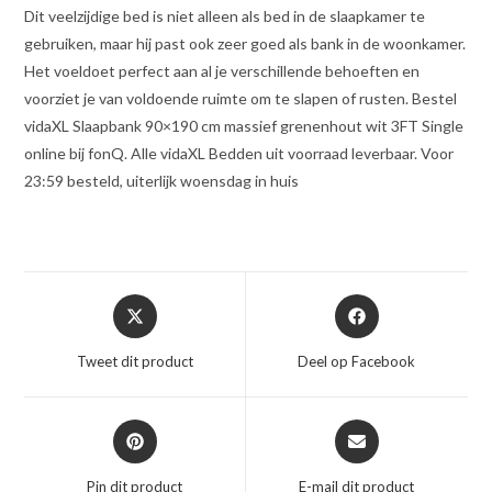
Dit veelzijdige bed is niet alleen als bed in de slaapkamer te
gebruiken, maar hij past ook zeer goed als bank in de woonkamer.
Het voeldoet perfect aan al je verschillende behoeften en
voorziet je van voldoende ruimte om te slapen of rusten. Bestel
vidaXL Slaapbank 90×190 cm massief grenenhout wit 3FT Single
online bij fonQ. Alle vidaXL Bedden uit voorraad leverbaar. Voor
23:59 besteld, uiterlijk woensdag in huis
Opent
Opent
in
in
een
een
Tweet dit product
Deel op Facebook
nieuw
nieuw
venster
venster
Opent
Opent
in
in
een
een
Pin dit product
E-mail dit product