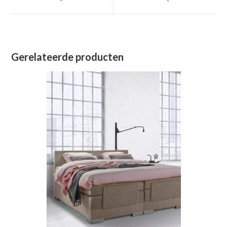
nieuw
nieuw
venster
venster
Gerelateerde producten