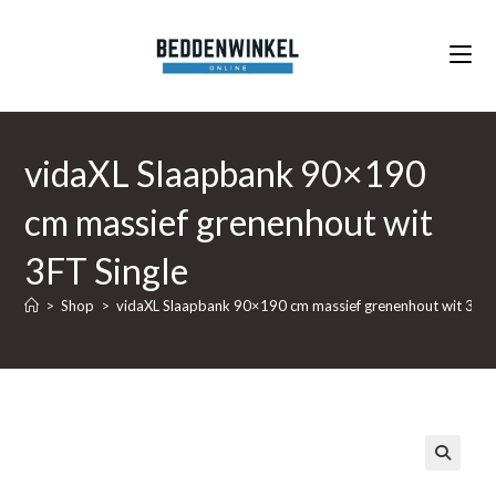
Ga
naar
inhoud
vidaXL Slaapbank 90×190
cm massief grenenhout wit
3FT Single
>
Shop
>
vidaXL Slaapbank 90×190 cm massief grenenhout wit 3FT 
🔍