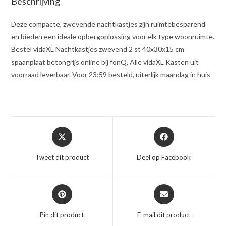
Beschrijving
Deze compacte, zwevende nachtkastjes zijn ruimtebesparend
en bieden een ideale opbergoplossing voor elk type woonruimte.
Bestel vidaXL Nachtkastjes zwevend 2 st 40x30x15 cm
spaanplaat betongrijs online bij fonQ. Alle vidaXL Kasten uit
voorraad leverbaar. Voor 23:59 besteld, uiterlijk maandag in huis
Opent
Opent
in
in
een
een
Tweet dit product
Deel op Facebook
nieuw
nieuw
venster
venster
Opent
Opent
in
in
een
een
Pin dit product
E-mail dit product
nieuw
nieuw