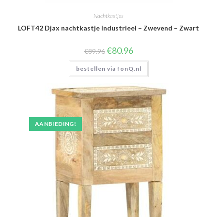
Nachtkastjes
LOFT42 Djax nachtkastje Industrieel – Zwevend – Zwart
Oorspronkelijke
Huidige
€
80.96
€
89.96
prijs
prijs
was:
is:
bestellen via fonQ.nl
€89.96.
€80.96.
AANBIEDING!