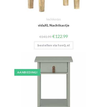
Nachtkastjes
vidaXL Nachtkastje
Oorspronkelijke
Huidige
€
122.99
€
141.99
prijs
prijs
was:
is:
bestellen via fonQ.nl
€141.99.
€122.99.
AANBIEDING!