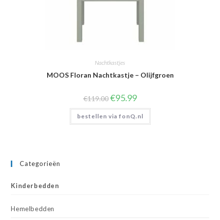
Nachtkastjes
MOOS Floran Nachtkastje – Olijfgroen
Oorspronkelijke
Huidige
€
95.99
€
119.00
prijs
prijs
was:
is:
bestellen via fonQ.nl
€119.00.
€95.99.
Categorieën
Kinderbedden
Hemelbedden