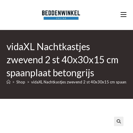
Ga
naar
inhoud
vidaXL Nachtkastjes
zwevend 2 st 40x30x15 cm
spaanplaat betongrijs
>
Shop
>
vidaXL Nachtkastjes zwevend 2 st 40x30x15 cm spaanplaa
🔍