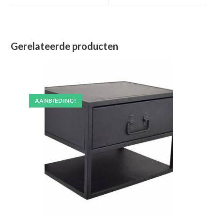
venster
venster
Gerelateerde producten
AANBIEDING!