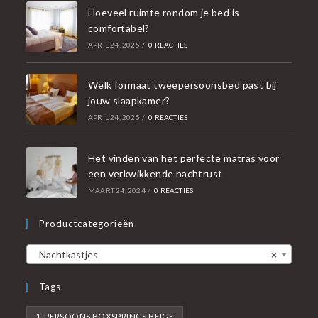
Hoeveel ruimte rondom je bed is
comfortabel?
APRIL 24, 2025
/
0 REACTIES
Welk formaat tweepersoonsbed past bij
jouw slaapkamer?
APRIL 24, 2025
/
0 REACTIES
Het vinden van het perfecte matras voor
een verkwikkende nachtrust
MAART 24, 2024
/
0 REACTIES
Productcategorieën
Nachtkastjes
×
Tags
1-PERSOONS BOXSPRINGS BEIGE