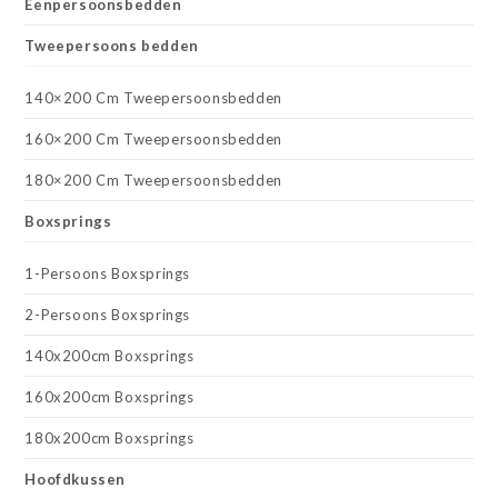
Eenpersoonsbedden
Tweepersoons bedden
140×200 Cm Tweepersoonsbedden
160×200 Cm Tweepersoonsbedden
180×200 Cm Tweepersoonsbedden
Boxsprings
1-Persoons Boxsprings
2-Persoons Boxsprings
140x200cm Boxsprings
160x200cm Boxsprings
180x200cm Boxsprings
Hoofdkussen