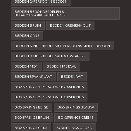
BEDDEN 2-PERSOONS BEDDEN
BEDDEN BEDONDERDELEN &
BEDACCESSOIRES#BEDLADES
BEDDEN BRUIN
BEDDEN GRENENHOUT
BEDDEN GRIJS
BEDDEN KINDERBEDDEN#1-PERSOONS KINDERBEDDEN
BEDDEN KINDERBEDDEN#HOOGSLAPERS
BEDDEN MDF
BEDDEN METAAL
BEDDEN SPAANPLAAT
BEDDEN WIT
BOXSPRINGS 1-PERSOONS BOXSPRINGS
BOXSPRINGS 2-PERSOONS BOXSPRINGS
BOXSPRINGS BEIGE
BOXSPRINGS BLAUW
BOXSPRINGS BRUIN
BOXSPRINGS CRÈME
BOXSPRINGS GRIJS
BOXSPRINGS GROEN