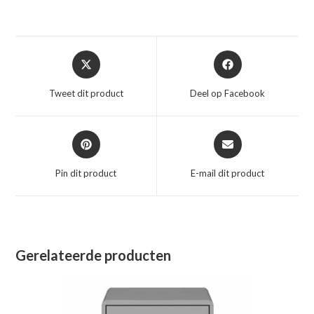
Opent
Opent
in
in
een
een
Tweet dit product
Deel op Facebook
nieuw
nieuw
venster
venster
Opent
Opent
in
in
een
een
Pin dit product
E-mail dit product
nieuw
nieuw
venster
venster
Gerelateerde producten