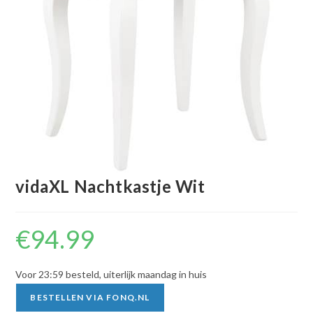
vidaXL Nachtkastje Wit
€
94.99
Voor 23:59 besteld, uiterlijk maandag in huis
BESTELLEN VIA FONQ.NL