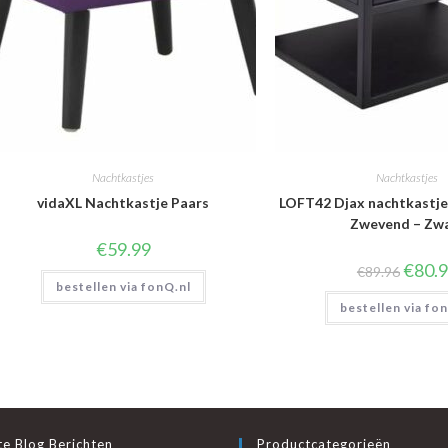
Nachtkastjes
Nachtkastjes
vidaXL Nachtkastje Paars
LOFT42 Djax nachtkastje 
Zwevend – Zw
€
59.99
Oorspr
€
80.
€
89.96
prijs
bestellen via fonQ.nl
was:
bestellen via fo
€89.96.
e Blog Berichten
Productcategorieën