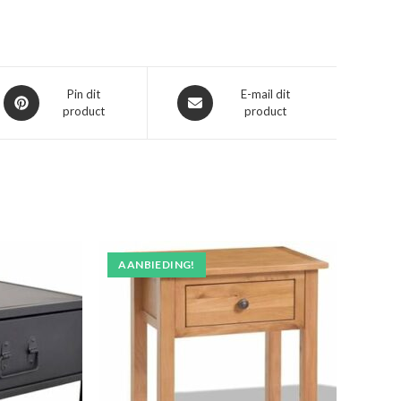
Opent
Opent
Pin dit
E-mail dit
product
product
in
in
een
een
nieuw
nieuw
venster
venster
AANBIEDING!