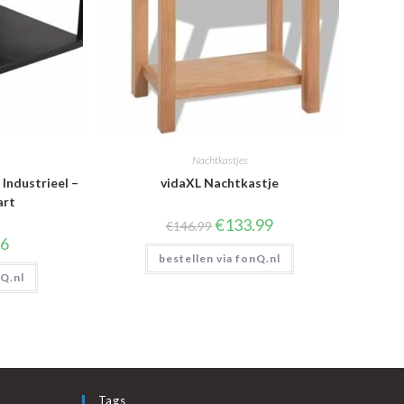
Nachtkastjes
Industrieel –
vidaXL Nachtkastje
art
Oorspronkelijke
Huidige
€
133.99
€
146.99
prijs
prijs
onkelijke
Huidige
96
was:
is:
prijs
bestellen via fonQ.nl
€146.99.
€133.99.
is:
nQ.nl
€80.96.
Tags