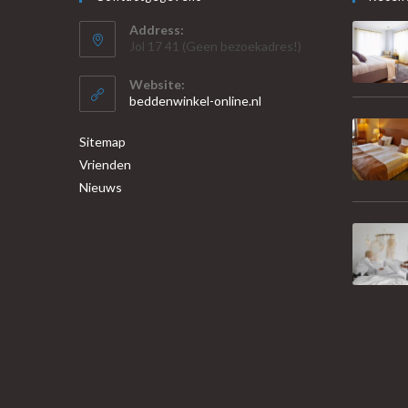
Address:
Jol 17 41 (Geen bezoekadres!)
Website:
beddenwinkel-online.nl
Sitemap
Vrienden
Nieuws