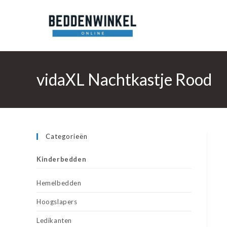
Ga
naar
inhoud
vidaXL Nachtkastje Rood
Categorieën
Kinderbedden
Hemelbedden
Hoogslapers
Ledikanten