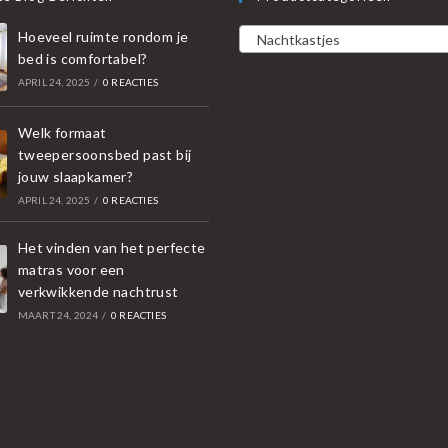
Hoeveel ruimte rondom je
Nachtkastjes
bed is comfortabel?
APRIL 24, 2025
/
0 REACTIES
Welk formaat
tweepersoonsbed past bij
jouw slaapkamer?
APRIL 24, 2025
/
0 REACTIES
Het vinden van het perfecte
matras voor een
verkwikkende nachtrust
MAART 24, 2024
/
0 REACTIES