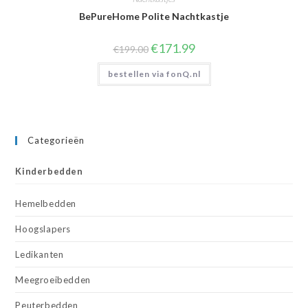
BePureHome Polite Nachtkastje
Oorspronkelijke
Huidige
€
171.99
€
199.00
prijs
prijs
was:
is:
bestellen via fonQ.nl
€199.00.
€171.99.
Categorieën
Kinderbedden
Hemelbedden
Hoogslapers
Ledikanten
Meegroeibedden
Peuterbedden