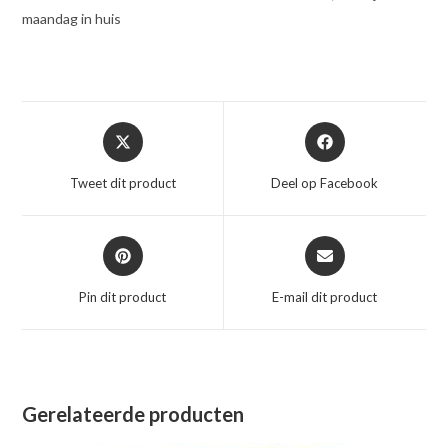
maandag in huis
Opent
Opent
in
in
een
een
Tweet dit product
Deel op Facebook
nieuw
nieuw
venster
venster
Opent
Opent
in
in
een
een
Pin dit product
E-mail dit product
nieuw
nieuw
venster
venster
Gerelateerde producten