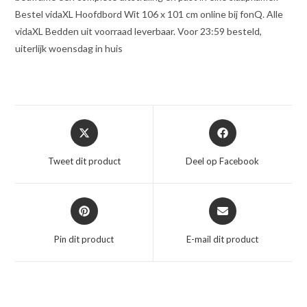
Bestel vidaXL Hoofdbord Wit 106 x 101 cm online bij fonQ. Alle
vidaXL Bedden uit voorraad leverbaar. Voor 23:59 besteld,
uiterlijk woensdag in huis
Opent
Opent
in
in
een
een
Tweet dit product
Deel op Facebook
nieuw
nieuw
venster
venster
Opent
Opent
in
in
een
een
Pin dit product
E-mail dit product
nieuw
nieuw
venster
venster