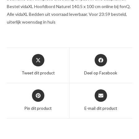
Bestel vidaXL Hoofdbord Naturel 140.5 x 100 cm online bij fonQ.
Alle vidaXL Bedden uit voorraad leverbaar. Voor 23:59 besteld,
uiterlijk woensdag in huis
Opent
Opent
in
in
een
een
Tweet dit product
Deel op Facebook
nieuw
nieuw
venster
venster
Opent
Opent
in
in
een
een
Pin dit product
E-mail dit product
nieuw
nieuw
venster
venster